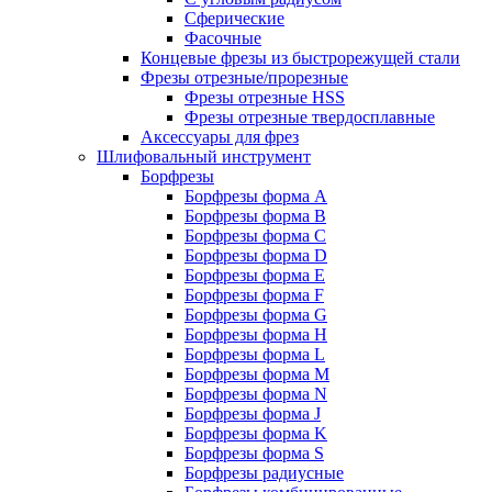
Сферические
Фасочные
Концевые фрезы из быстрорежущей стали
Фрезы отрезные/прорезные
Фрезы отрезные HSS
Фрезы отрезные твердосплавные
Аксессуары для фрез
Шлифовальный инструмент
Борфрезы
Борфрезы форма A
Борфрезы форма B
Борфрезы форма C
Борфрезы форма D
Борфрезы форма E
Борфрезы форма F
Борфрезы форма G
Борфрезы форма H
Борфрезы форма L
Борфрезы форма M
Борфрезы форма N
Борфрезы форма J
Борфрезы форма K
Борфрезы форма S
Борфрезы радиусные