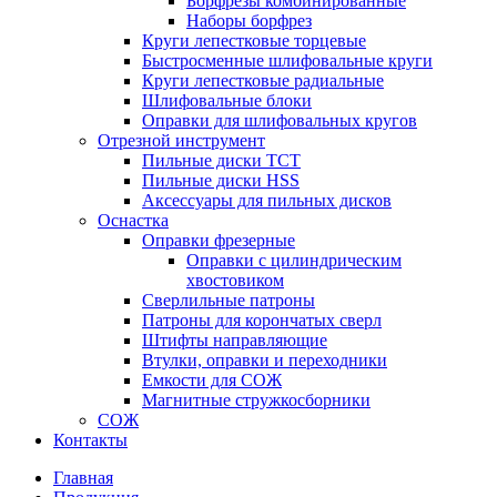
Борфрезы комбинированные
Наборы борфрез
Круги лепестковые торцевые
Быстросменные шлифовальные круги
Круги лепестковые радиальные
Шлифовальные блоки
Оправки для шлифовальных кругов
Отрезной инструмент
Пильные диски ТСТ
Пильные диски HSS
Аксессуары для пильных дисков
Оснастка
Оправки фрезерные
Оправки с цилиндрическим
хвостовиком
Сверлильные патроны
Патроны для корончатых сверл
Штифты направляющие
Втулки, оправки и переходники
Емкости для СОЖ
Магнитные стружкосборники
СОЖ
Контакты
Главная