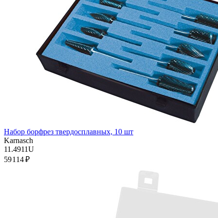
Набор борфрез твердосплавных, 10 шт
Karnasch
11.4911U
59 114 ₽