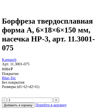
Борфреза твердосплавная
форма A, 6×18×6×150 мм,
насечка HP-3, арт. 11.3001-
075
Karnasch
Арт. 11.3001-075
8 084 ₽
Покрытие
Blue-Tec
Без покрытия
Размеры (d1×l2×d2×l1)
Перейти в корзину
Добавить в корзину