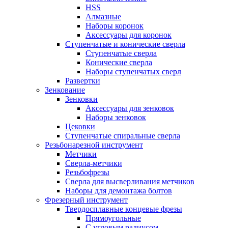
HSS
Алмазные
Наборы коронок
Аксессуары для коронок
Ступенчатые и конические сверла
Ступенчатые сверла
Конические сверла
Наборы ступенчатых сверл
Развертки
Зенкование
Зенковки
Аксессуары для зенковок
Наборы зенковок
Цековки
Ступенчатые спиральные сверла
Резьбонарезной инструмент
Метчики
Сверла-метчики
Резьбофрезы
Сверла для высверливания метчиков
Наборы для демонтажа болтов
Фрезерный инструмент
Твердосплавные концевые фрезы
Прямоугольные
С угловым радиусом