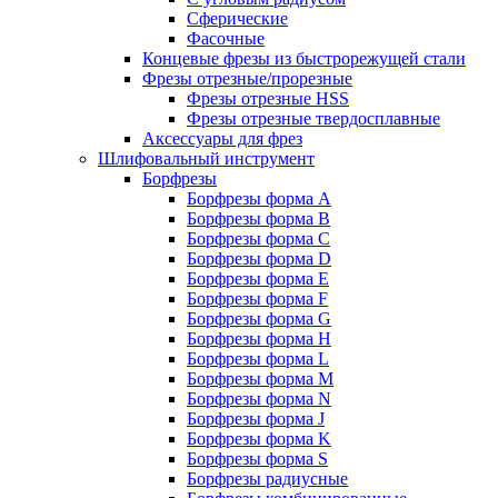
Сферические
Фасочные
Концевые фрезы из быстрорежущей стали
Фрезы отрезные/прорезные
Фрезы отрезные HSS
Фрезы отрезные твердосплавные
Аксессуары для фрез
Шлифовальный инструмент
Борфрезы
Борфрезы форма A
Борфрезы форма B
Борфрезы форма C
Борфрезы форма D
Борфрезы форма E
Борфрезы форма F
Борфрезы форма G
Борфрезы форма H
Борфрезы форма L
Борфрезы форма M
Борфрезы форма N
Борфрезы форма J
Борфрезы форма K
Борфрезы форма S
Борфрезы радиусные