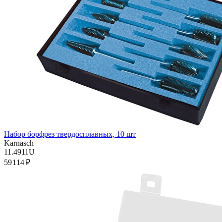
Набор борфрез твердосплавных, 10 шт
Karnasch
11.4911U
59 114 ₽