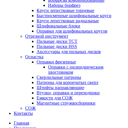
Борфрезы комбинированные
Наборы борфрез
Круги лепестковые торцевые
Быстросменные шлифовальные круги
Круги лепестковые радиальные
Шлифовальные блоки
Оправки для шлифовальных кругов
Отрезной инструмент
Пильные диски ТСТ
Пильные диски HSS
Аксессуары для пильных дисков
Оснастка
Оправки фрезерные
Оправки с цилиндрическим
хвостовиком
Сверлильные патроны
Патроны для корончатых сверл
Штифты направляющие
Втулки, оправки и переходники
Емкости для СОЖ
Магнитные стружкосборники
СОЖ
Контакты
Главная