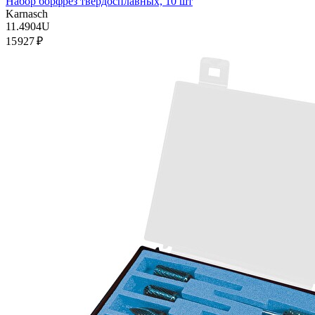
Набор борфрез твердосплавных, 10 шт
Karnasch
11.4904U
15 927 ₽