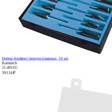
Набор борфрез твердосплавных, 10 шт
Karnasch
11.4911U
59 114 ₽