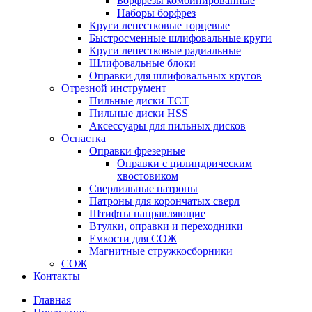
Борфрезы комбинированные
Наборы борфрез
Круги лепестковые торцевые
Быстросменные шлифовальные круги
Круги лепестковые радиальные
Шлифовальные блоки
Оправки для шлифовальных кругов
Отрезной инструмент
Пильные диски ТСТ
Пильные диски HSS
Аксессуары для пильных дисков
Оснастка
Оправки фрезерные
Оправки с цилиндрическим
хвостовиком
Сверлильные патроны
Патроны для корончатых сверл
Штифты направляющие
Втулки, оправки и переходники
Емкости для СОЖ
Магнитные стружкосборники
СОЖ
Контакты
Главная