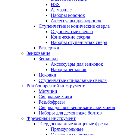
HSS
Алмазные
Наборы коронок
Аксессуары для коронок
Ступенчатые и конические сверла
Ступенчатые сверла
Конические сверла
Наборы ступенчатых сверл
Развертки
Зенкование
Зенковки
Аксессуары для зенковок
Наборы зенковок
Цековки
Ступенчатые спиральные сверла
Резьбонарезной инструмент
Метчики
Сверла-метчики
Резьбофрезы
Сверла для высверливания метчиков
Наборы для демонтажа болтов
Фрезерный инструмент
Твердосплавные концевые фрезы
Прямоугольные
С угловым радиусом