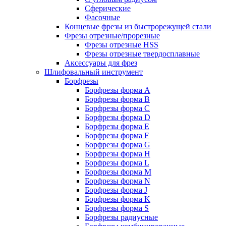
Сферические
Фасочные
Концевые фрезы из быстрорежущей стали
Фрезы отрезные/прорезные
Фрезы отрезные HSS
Фрезы отрезные твердосплавные
Аксессуары для фрез
Шлифовальный инструмент
Борфрезы
Борфрезы форма A
Борфрезы форма B
Борфрезы форма C
Борфрезы форма D
Борфрезы форма E
Борфрезы форма F
Борфрезы форма G
Борфрезы форма H
Борфрезы форма L
Борфрезы форма M
Борфрезы форма N
Борфрезы форма J
Борфрезы форма K
Борфрезы форма S
Борфрезы радиусные