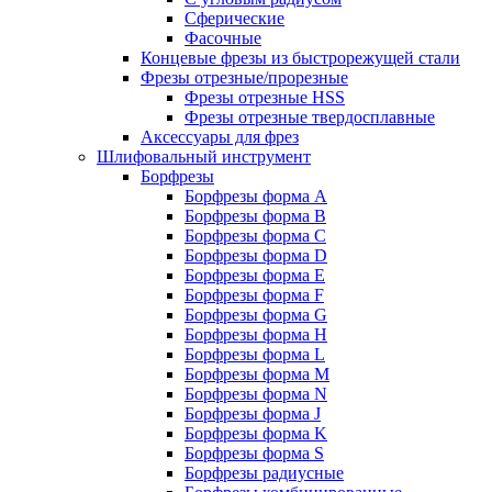
Сферические
Фасочные
Концевые фрезы из быстрорежущей стали
Фрезы отрезные/прорезные
Фрезы отрезные HSS
Фрезы отрезные твердосплавные
Аксессуары для фрез
Шлифовальный инструмент
Борфрезы
Борфрезы форма A
Борфрезы форма B
Борфрезы форма C
Борфрезы форма D
Борфрезы форма E
Борфрезы форма F
Борфрезы форма G
Борфрезы форма H
Борфрезы форма L
Борфрезы форма M
Борфрезы форма N
Борфрезы форма J
Борфрезы форма K
Борфрезы форма S
Борфрезы радиусные