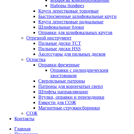
Борфрезы комбинированные
Наборы борфрез
Круги лепестковые торцевые
Быстросменные шлифовальные круги
Круги лепестковые радиальные
Шлифовальные блоки
Оправки для шлифовальных кругов
Отрезной инструмент
Пильные диски ТСТ
Пильные диски HSS
Аксессуары для пильных дисков
Оснастка
Оправки фрезерные
Оправки с цилиндрическим
хвостовиком
Сверлильные патроны
Патроны для корончатых сверл
Штифты направляющие
Втулки, оправки и переходники
Емкости для СОЖ
Магнитные стружкосборники
СОЖ
Контакты
Главная