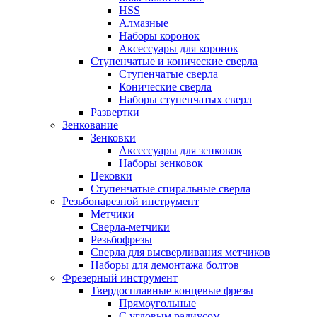
HSS
Алмазные
Наборы коронок
Аксессуары для коронок
Ступенчатые и конические сверла
Ступенчатые сверла
Конические сверла
Наборы ступенчатых сверл
Развертки
Зенкование
Зенковки
Аксессуары для зенковок
Наборы зенковок
Цековки
Ступенчатые спиральные сверла
Резьбонарезной инструмент
Метчики
Сверла-метчики
Резьбофрезы
Сверла для высверливания метчиков
Наборы для демонтажа болтов
Фрезерный инструмент
Твердосплавные концевые фрезы
Прямоугольные
С угловым радиусом