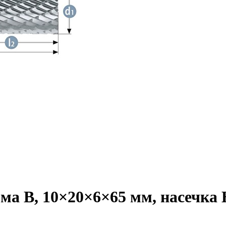
а B, 10×20×6×65 мм, насечка HP