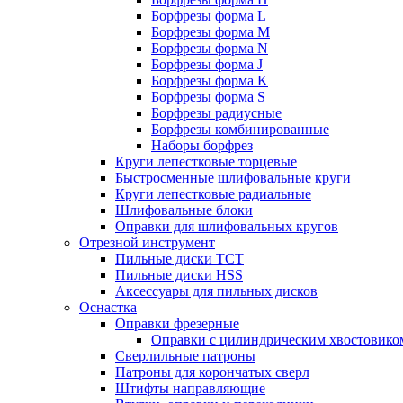
Борфрезы форма L
Борфрезы форма M
Борфрезы форма N
Борфрезы форма J
Борфрезы форма K
Борфрезы форма S
Борфрезы радиусные
Борфрезы комбинированные
Наборы борфрез
Круги лепестковые торцевые
Быстросменные шлифовальные круги
Круги лепестковые радиальные
Шлифовальные блоки
Оправки для шлифовальных кругов
Отрезной инструмент
Пильные диски ТСТ
Пильные диски HSS
Аксессуары для пильных дисков
Оснастка
Оправки фрезерные
Оправки с цилиндрическим хвостовико
Сверлильные патроны
Патроны для корончатых сверл
Штифты направляющие