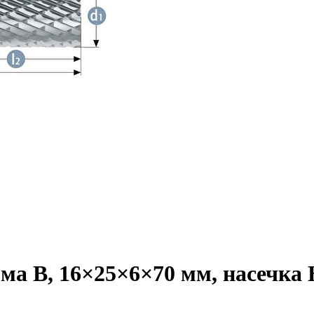
а B, 16×25×6×70 мм, насечка HP