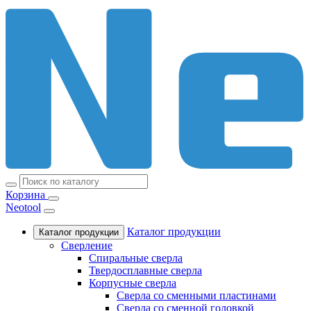
Корзина
Neotool
Каталог продукции
Каталог продукции
Сверление
Спиральные сверла
Твердосплавные сверла
Корпусные сверла
Сверла со сменными пластинами
Сверла со сменной головкой