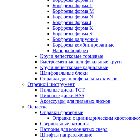
Борфрезы форма L
Борфрезы форма M
Борфрезы форма N
Борфрезы форма J
Борфрезы форма K
Борфрезы форма S
Борфрезы радиусные
Борфрезы комбинированные
Наборы борфрез
Круги лепестковые торцевые
Быстросменные шлифовальные круги
Круги лепестковые радиальные
Шлифовальные блоки
Оправки для шлифовальных кругов
Отрезной инструмент
Пильные диски ТСТ
Пильные диски HSS
Аксессуары для пильных дисков
Оснастка
Оправки фрезерные
Оправки с цилиндрическим хвостовико
Сверлильные патроны
Патроны для корончатых сверл
Штифты направляющие