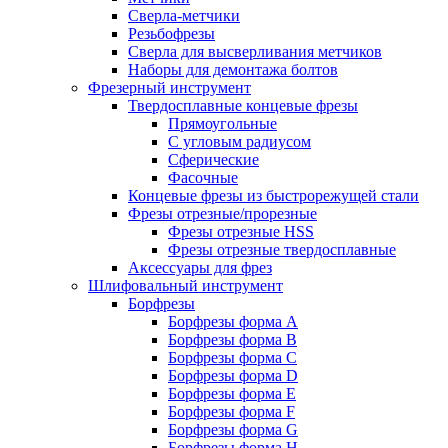
Сверла-метчики
Резьбофрезы
Сверла для высверливания метчиков
Наборы для демонтажа болтов
Фрезерный инструмент
Твердосплавные концевые фрезы
Прямоугольные
С угловым радиусом
Сферические
Фасочные
Концевые фрезы из быстрорежущей стали
Фрезы отрезные/прорезные
Фрезы отрезные HSS
Фрезы отрезные твердосплавные
Аксессуары для фрез
Шлифовальный инструмент
Борфрезы
Борфрезы форма A
Борфрезы форма B
Борфрезы форма C
Борфрезы форма D
Борфрезы форма E
Борфрезы форма F
Борфрезы форма G
Борфрезы форма H