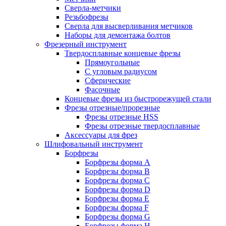
Сверла-метчики
Резьбофрезы
Сверла для высверливания метчиков
Наборы для демонтажа болтов
Фрезерный инструмент
Твердосплавные концевые фрезы
Прямоугольные
С угловым радиусом
Сферические
Фасочные
Концевые фрезы из быстрорежущей стали
Фрезы отрезные/прорезные
Фрезы отрезные HSS
Фрезы отрезные твердосплавные
Аксессуары для фрез
Шлифовальный инструмент
Борфрезы
Борфрезы форма A
Борфрезы форма B
Борфрезы форма C
Борфрезы форма D
Борфрезы форма E
Борфрезы форма F
Борфрезы форма G
Борфрезы форма H