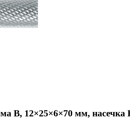
а B, 12×25×6×70 мм, насечка HP