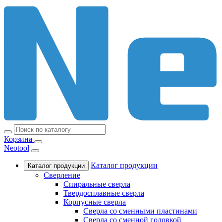
Корзина
Neotool
Каталог продукции
Каталог продукции
Сверление
Спиральные сверла
Твердосплавные сверла
Корпусные сверла
Сверла со сменными пластинами
Сверла со сменной головкой