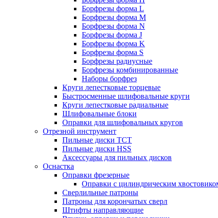
Борфрезы форма L
Борфрезы форма M
Борфрезы форма N
Борфрезы форма J
Борфрезы форма K
Борфрезы форма S
Борфрезы радиусные
Борфрезы комбинированные
Наборы борфрез
Круги лепестковые торцевые
Быстросменные шлифовальные круги
Круги лепестковые радиальные
Шлифовальные блоки
Оправки для шлифовальных кругов
Отрезной инструмент
Пильные диски ТСТ
Пильные диски HSS
Аксессуары для пильных дисков
Оснастка
Оправки фрезерные
Оправки с цилиндрическим хвостовико
Сверлильные патроны
Патроны для корончатых сверл
Штифты направляющие