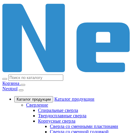
Корзина
Neotool
Каталог продукции
Каталог продукции
Сверление
Спиральные сверла
Твердосплавные сверла
Корпусные сверла
Сверла со сменными пластинами
Сверла со сменной головкой