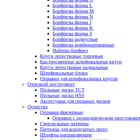
Борфрезы форма L
Борфрезы форма M
Борфрезы форма N
Борфрезы форма J
Борфрезы форма K
Борфрезы форма S
Борфрезы радиусные
Борфрезы комбинированные
Наборы борфрез
Круги лепестковые торцевые
Быстросменные шлифовальные круги
Круги лепестковые радиальные
Шлифовальные блоки
Оправки для шлифовальных кругов
Отрезной инструмент
Пильные диски ТСТ
Пильные диски HSS
Аксессуары для пильных дисков
Оснастка
Оправки фрезерные
Оправки с цилиндрическим хвостовико
Сверлильные патроны
Патроны для корончатых сверл
Штифты направляющие