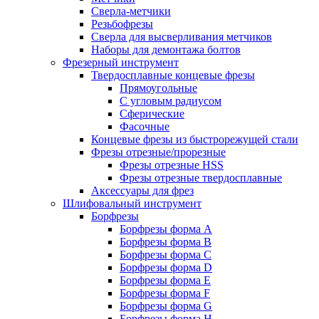
Сверла-метчики
Резьбофрезы
Сверла для высверливания метчиков
Наборы для демонтажа болтов
Фрезерный инструмент
Твердосплавные концевые фрезы
Прямоугольные
С угловым радиусом
Сферические
Фасочные
Концевые фрезы из быстрорежущей стали
Фрезы отрезные/прорезные
Фрезы отрезные HSS
Фрезы отрезные твердосплавные
Аксессуары для фрез
Шлифовальный инструмент
Борфрезы
Борфрезы форма A
Борфрезы форма B
Борфрезы форма C
Борфрезы форма D
Борфрезы форма E
Борфрезы форма F
Борфрезы форма G
Борфрезы форма H