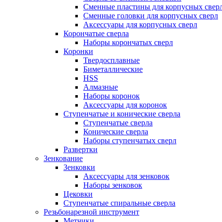
Сменные пластины для корпусных свер
Сменные головки для корпусных сверл
Аксессуары для корпусных сверл
Корончатые сверла
Наборы корончатых сверл
Коронки
Твердосплавные
Биметаллические
HSS
Алмазные
Наборы коронок
Аксессуары для коронок
Ступенчатые и конические сверла
Ступенчатые сверла
Конические сверла
Наборы ступенчатых сверл
Развертки
Зенкование
Зенковки
Аксессуары для зенковок
Наборы зенковок
Цековки
Ступенчатые спиральные сверла
Резьбонарезной инструмент
Метчики