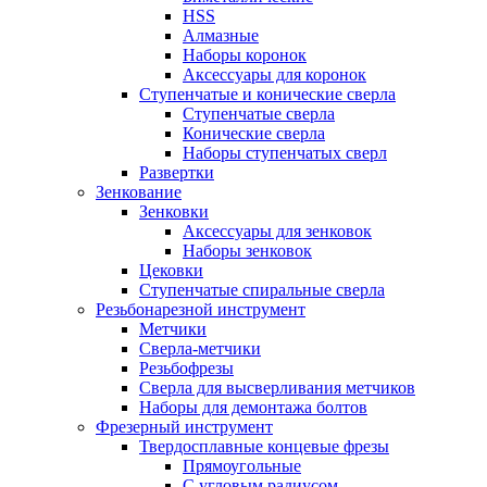
HSS
Алмазные
Наборы коронок
Аксессуары для коронок
Ступенчатые и конические сверла
Ступенчатые сверла
Конические сверла
Наборы ступенчатых сверл
Развертки
Зенкование
Зенковки
Аксессуары для зенковок
Наборы зенковок
Цековки
Ступенчатые спиральные сверла
Резьбонарезной инструмент
Метчики
Сверла-метчики
Резьбофрезы
Сверла для высверливания метчиков
Наборы для демонтажа болтов
Фрезерный инструмент
Твердосплавные концевые фрезы
Прямоугольные
С угловым радиусом