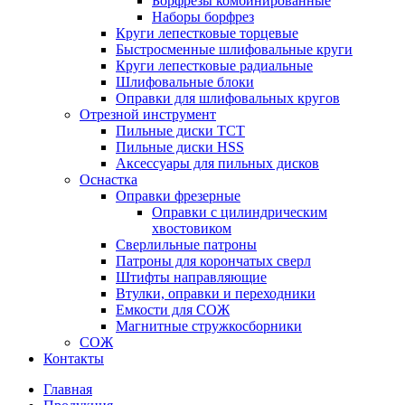
Борфрезы комбинированные
Наборы борфрез
Круги лепестковые торцевые
Быстросменные шлифовальные круги
Круги лепестковые радиальные
Шлифовальные блоки
Оправки для шлифовальных кругов
Отрезной инструмент
Пильные диски ТСТ
Пильные диски HSS
Аксессуары для пильных дисков
Оснастка
Оправки фрезерные
Оправки с цилиндрическим
хвостовиком
Сверлильные патроны
Патроны для корончатых сверл
Штифты направляющие
Втулки, оправки и переходники
Емкости для СОЖ
Магнитные стружкосборники
СОЖ
Контакты
Главная