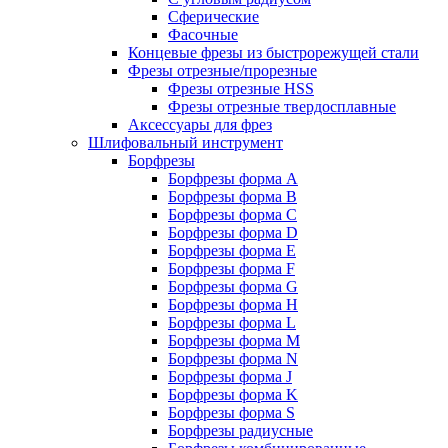
Сферические
Фасочные
Концевые фрезы из быстрорежущей стали
Фрезы отрезные/прорезные
Фрезы отрезные HSS
Фрезы отрезные твердосплавные
Аксессуары для фрез
Шлифовальный инструмент
Борфрезы
Борфрезы форма A
Борфрезы форма B
Борфрезы форма C
Борфрезы форма D
Борфрезы форма E
Борфрезы форма F
Борфрезы форма G
Борфрезы форма H
Борфрезы форма L
Борфрезы форма M
Борфрезы форма N
Борфрезы форма J
Борфрезы форма K
Борфрезы форма S
Борфрезы радиусные