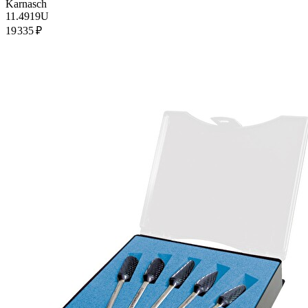
Karnasch
11.4919U
19 335 ₽