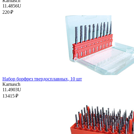
Karnasch
11.4856U
220 ₽
Набор борфрез твердосплавных, 10 шт
Karnasch
11.4903U
13 415 ₽