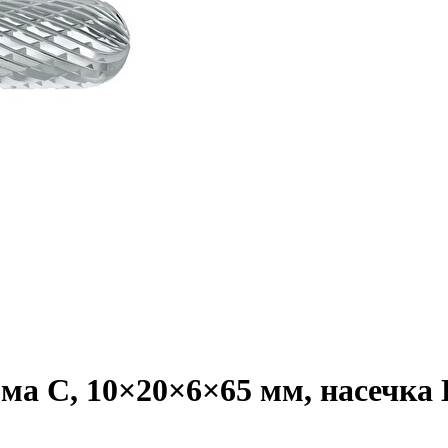
а C, 10×20×6×65 мм, насечка HP