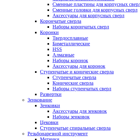
Сменные пластины для корпусных свер
Сменные головки для корпусных сверл
Аксессуары для корпусных сверл
Корончатые сверла
Наборы корончатых сверл
Коронки
Твердосплавные
Биметаллические
HSS
Алмазные
Наборы коронок
Аксессуары для коронок
Ступенчатые и конические сверла
Ступенчатые сверла
Конические сверла
Наборы ступенчатых сверл
Развертки
Зенкование
Зенковки
Аксессуары для зенковок
Наборы зенковок
Цековки
Ступенчатые спиральные сверла
Резьбонарезной инструмент
Метчики