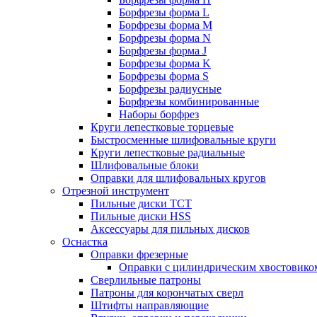
Борфрезы форма L
Борфрезы форма M
Борфрезы форма N
Борфрезы форма J
Борфрезы форма K
Борфрезы форма S
Борфрезы радиусные
Борфрезы комбинированные
Наборы борфрез
Круги лепестковые торцевые
Быстросменные шлифовальные круги
Круги лепестковые радиальные
Шлифовальные блоки
Оправки для шлифовальных кругов
Отрезной инструмент
Пильные диски ТСТ
Пильные диски HSS
Аксессуары для пильных дисков
Оснастка
Оправки фрезерные
Оправки с цилиндрическим хвостовико
Сверлильные патроны
Патроны для корончатых сверл
Штифты направляющие