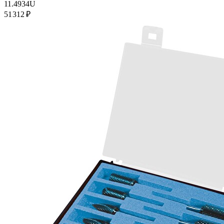
11.4934U
51 312 ₽