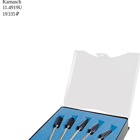
Karnasch
11.4919U
19 335 ₽