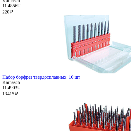
Karnasch
11.4856U
220 ₽
Набор борфрез твердосплавных, 10 шт
Karnasch
11.4903U
13 415 ₽