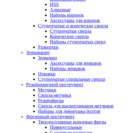
HSS
Алмазные
Наборы коронок
Аксессуары для коронок
Ступенчатые и конические сверла
Ступенчатые сверла
Конические сверла
Наборы ступенчатых сверл
Развертки
Зенкование
Зенковки
Аксессуары для зенковок
Наборы зенковок
Цековки
Ступенчатые спиральные сверла
Резьбонарезной инструмент
Метчики
Сверла-метчики
Резьбофрезы
Сверла для высверливания метчиков
Наборы для демонтажа болтов
Фрезерный инструмент
Твердосплавные концевые фрезы
Прямоугольные
С угловым радиусом