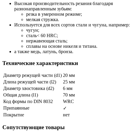
Высокая производительность резания благодаря
разнонаправленным зубьям:
резка в умеренном режиме;
мелкая стружка.
Используется для всех сортов стали и чугуна, например:
чугун;
сталь< 60 HRC;
нержавеющая сталь;
сплавы на основе никеля и титана.
а также медь, латунь, бронза.
Технические характеристики
Диаметр режущей части (d1)
20 мм
Длина режущей части (l2)
25 мм
Диаметр хвостовика (d2)
6 мм
Общая длина (l1)
70 мм
Код формы по DIN 8032
WRC
Припаянные
✓
Покрытие
нет
Сопутствующие товары