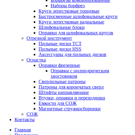
Борфрезы комбинированные
Наборы борфрез
Круги лепестковые торцевые
Быстросменные шлифовальные круги
Круги лепестковые радиальные
Шлифовальные блоки
Оправки для шлифовальных кругов
Отрезной инструмент
Пильные диски ТСТ
Пильные диски HSS
Аксессуары для пильных дисков
Оснастка
Оправки фрезерные
Оправки с цилиндрическим
хвостовиком
Сверлильные патроны
Патроны для корончатых сверл
Штифты направляющие
Втулки, оправки и переходники
Емкости для СОЖ
Магнитные стружкосборники
СОЖ
Контакты
Главная