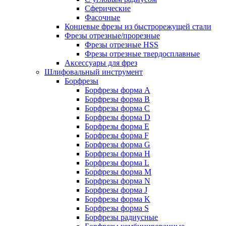
Сферические
Фасочные
Концевые фрезы из быстрорежущей стали
Фрезы отрезные/прорезные
Фрезы отрезные HSS
Фрезы отрезные твердосплавные
Аксессуары для фрез
Шлифовальный инструмент
Борфрезы
Борфрезы форма A
Борфрезы форма B
Борфрезы форма C
Борфрезы форма D
Борфрезы форма E
Борфрезы форма F
Борфрезы форма G
Борфрезы форма H
Борфрезы форма L
Борфрезы форма M
Борфрезы форма N
Борфрезы форма J
Борфрезы форма K
Борфрезы форма S
Борфрезы радиусные