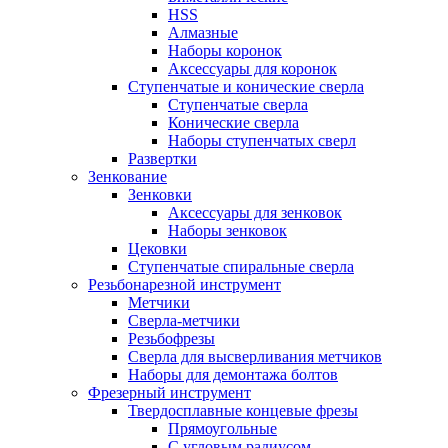
HSS
Алмазные
Наборы коронок
Аксессуары для коронок
Ступенчатые и конические сверла
Ступенчатые сверла
Конические сверла
Наборы ступенчатых сверл
Развертки
Зенкование
Зенковки
Аксессуары для зенковок
Наборы зенковок
Цековки
Ступенчатые спиральные сверла
Резьбонарезной инструмент
Метчики
Сверла-метчики
Резьбофрезы
Сверла для высверливания метчиков
Наборы для демонтажа болтов
Фрезерный инструмент
Твердосплавные концевые фрезы
Прямоугольные
С угловым радиусом