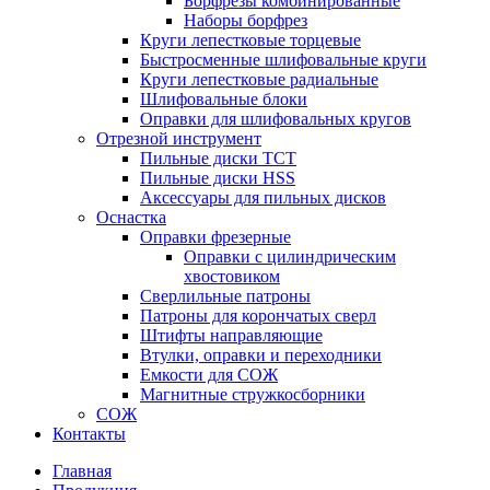
Борфрезы комбинированные
Наборы борфрез
Круги лепестковые торцевые
Быстросменные шлифовальные круги
Круги лепестковые радиальные
Шлифовальные блоки
Оправки для шлифовальных кругов
Отрезной инструмент
Пильные диски ТСТ
Пильные диски HSS
Аксессуары для пильных дисков
Оснастка
Оправки фрезерные
Оправки с цилиндрическим
хвостовиком
Сверлильные патроны
Патроны для корончатых сверл
Штифты направляющие
Втулки, оправки и переходники
Емкости для СОЖ
Магнитные стружкосборники
СОЖ
Контакты
Главная