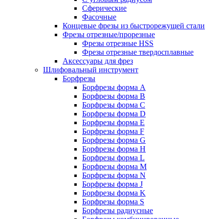
Сферические
Фасочные
Концевые фрезы из быстрорежущей стали
Фрезы отрезные/прорезные
Фрезы отрезные HSS
Фрезы отрезные твердосплавные
Аксессуары для фрез
Шлифовальный инструмент
Борфрезы
Борфрезы форма A
Борфрезы форма B
Борфрезы форма C
Борфрезы форма D
Борфрезы форма E
Борфрезы форма F
Борфрезы форма G
Борфрезы форма H
Борфрезы форма L
Борфрезы форма M
Борфрезы форма N
Борфрезы форма J
Борфрезы форма K
Борфрезы форма S
Борфрезы радиусные