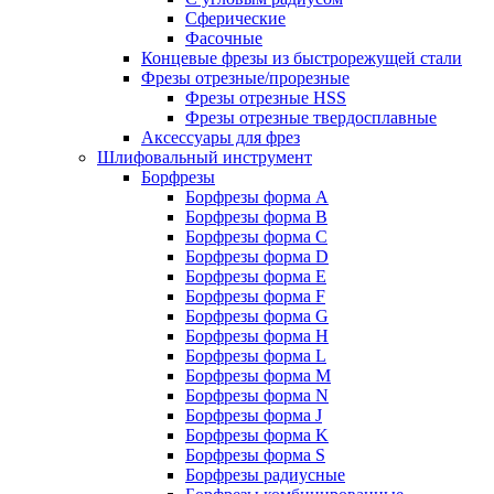
Сферические
Фасочные
Концевые фрезы из быстрорежущей стали
Фрезы отрезные/прорезные
Фрезы отрезные HSS
Фрезы отрезные твердосплавные
Аксессуары для фрез
Шлифовальный инструмент
Борфрезы
Борфрезы форма A
Борфрезы форма B
Борфрезы форма C
Борфрезы форма D
Борфрезы форма E
Борфрезы форма F
Борфрезы форма G
Борфрезы форма H
Борфрезы форма L
Борфрезы форма M
Борфрезы форма N
Борфрезы форма J
Борфрезы форма K
Борфрезы форма S
Борфрезы радиусные