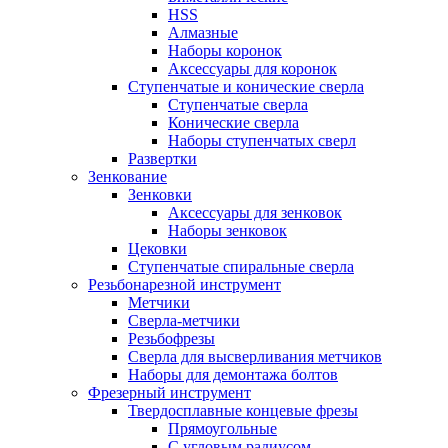
HSS
Алмазные
Наборы коронок
Аксессуары для коронок
Ступенчатые и конические сверла
Ступенчатые сверла
Конические сверла
Наборы ступенчатых сверл
Развертки
Зенкование
Зенковки
Аксессуары для зенковок
Наборы зенковок
Цековки
Ступенчатые спиральные сверла
Резьбонарезной инструмент
Метчики
Сверла-метчики
Резьбофрезы
Сверла для высверливания метчиков
Наборы для демонтажа болтов
Фрезерный инструмент
Твердосплавные концевые фрезы
Прямоугольные
С угловым радиусом