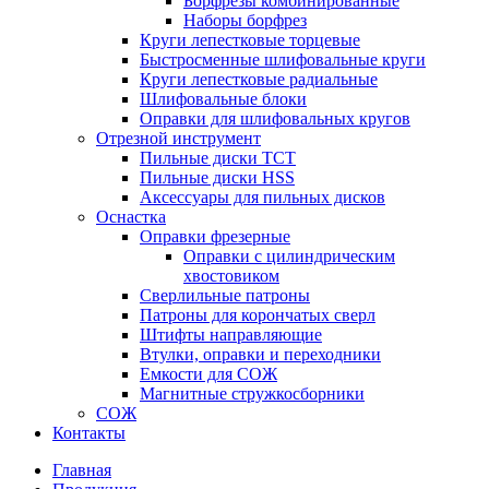
Борфрезы комбинированные
Наборы борфрез
Круги лепестковые торцевые
Быстросменные шлифовальные круги
Круги лепестковые радиальные
Шлифовальные блоки
Оправки для шлифовальных кругов
Отрезной инструмент
Пильные диски ТСТ
Пильные диски HSS
Аксессуары для пильных дисков
Оснастка
Оправки фрезерные
Оправки с цилиндрическим
хвостовиком
Сверлильные патроны
Патроны для корончатых сверл
Штифты направляющие
Втулки, оправки и переходники
Емкости для СОЖ
Магнитные стружкосборники
СОЖ
Контакты
Главная