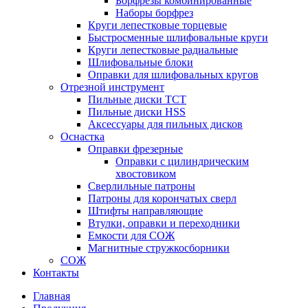
Борфрезы комбинированные
Наборы борфрез
Круги лепестковые торцевые
Быстросменные шлифовальные круги
Круги лепестковые радиальные
Шлифовальные блоки
Оправки для шлифовальных кругов
Отрезной инструмент
Пильные диски ТСТ
Пильные диски HSS
Аксессуары для пильных дисков
Оснастка
Оправки фрезерные
Оправки с цилиндрическим
хвостовиком
Сверлильные патроны
Патроны для корончатых сверл
Штифты направляющие
Втулки, оправки и переходники
Емкости для СОЖ
Магнитные стружкосборники
СОЖ
Контакты
Главная