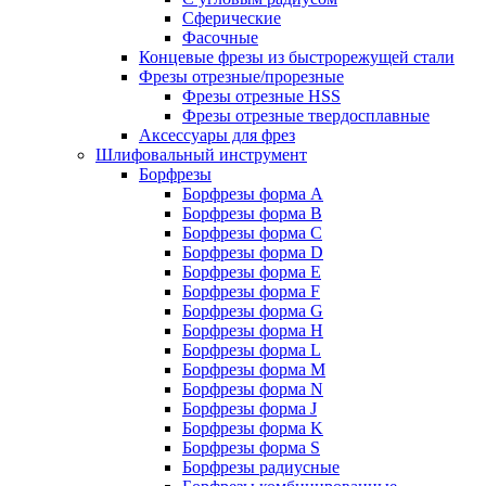
Сферические
Фасочные
Концевые фрезы из быстрорежущей стали
Фрезы отрезные/прорезные
Фрезы отрезные HSS
Фрезы отрезные твердосплавные
Аксессуары для фрез
Шлифовальный инструмент
Борфрезы
Борфрезы форма A
Борфрезы форма B
Борфрезы форма C
Борфрезы форма D
Борфрезы форма E
Борфрезы форма F
Борфрезы форма G
Борфрезы форма H
Борфрезы форма L
Борфрезы форма M
Борфрезы форма N
Борфрезы форма J
Борфрезы форма K
Борфрезы форма S
Борфрезы радиусные