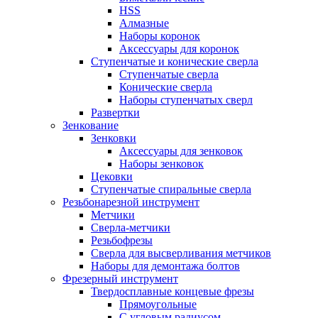
HSS
Алмазные
Наборы коронок
Аксессуары для коронок
Ступенчатые и конические сверла
Ступенчатые сверла
Конические сверла
Наборы ступенчатых сверл
Развертки
Зенкование
Зенковки
Аксессуары для зенковок
Наборы зенковок
Цековки
Ступенчатые спиральные сверла
Резьбонарезной инструмент
Метчики
Сверла-метчики
Резьбофрезы
Сверла для высверливания метчиков
Наборы для демонтажа болтов
Фрезерный инструмент
Твердосплавные концевые фрезы
Прямоугольные
С угловым радиусом