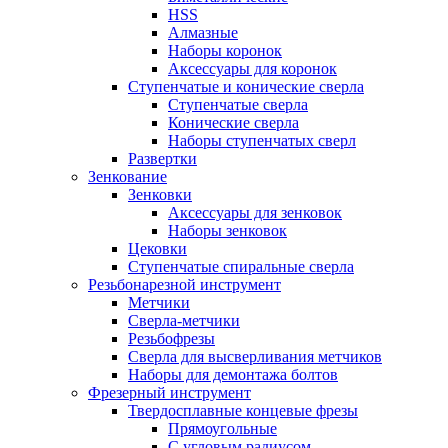
HSS
Алмазные
Наборы коронок
Аксессуары для коронок
Ступенчатые и конические сверла
Ступенчатые сверла
Конические сверла
Наборы ступенчатых сверл
Развертки
Зенкование
Зенковки
Аксессуары для зенковок
Наборы зенковок
Цековки
Ступенчатые спиральные сверла
Резьбонарезной инструмент
Метчики
Сверла-метчики
Резьбофрезы
Сверла для высверливания метчиков
Наборы для демонтажа болтов
Фрезерный инструмент
Твердосплавные концевые фрезы
Прямоугольные
С угловым радиусом