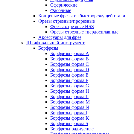
Сферические
Фасочные
Концевые фрезы из быстрорежущей стали
Фрезы отрезные/прорезные
Фрезы отрезные HSS
Фрезы отрезные твердосплавные
Аксессуары для фрез
Шлифовальный инструмент
Борфрезы
Борфрезы форма A
Борфрезы форма B
Борфрезы форма C
Борфрезы форма D
Борфрезы форма E
Борфрезы форма F
Борфрезы форма G
Борфрезы форма H
Борфрезы форма L
Борфрезы форма M
Борфрезы форма N
Борфрезы форма J
Борфрезы форма K
Борфрезы форма S
Борфрезы радиусные