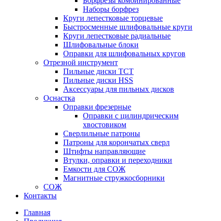
Борфрезы комбинированные
Наборы борфрез
Круги лепестковые торцевые
Быстросменные шлифовальные круги
Круги лепестковые радиальные
Шлифовальные блоки
Оправки для шлифовальных кругов
Отрезной инструмент
Пильные диски ТСТ
Пильные диски HSS
Аксессуары для пильных дисков
Оснастка
Оправки фрезерные
Оправки с цилиндрическим
хвостовиком
Сверлильные патроны
Патроны для корончатых сверл
Штифты направляющие
Втулки, оправки и переходники
Емкости для СОЖ
Магнитные стружкосборники
СОЖ
Контакты
Главная