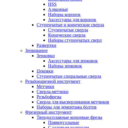
HSS
Алмазные
Наборы коронок
Аксессуары для коронок
Ступенчатые и конические сверла
Ступенчатые сверла
Конические сверла
Наборы ступенчатых сверл
Развертки
Зенкование
Зенковки
Аксессуары для зенковок
Наборы зенковок
Цековки
Ступенчатые спиральные сверла
Резьбонарезной инструмент
Метчики
Сверла-метчики
Резьбофрезы
Сверла для высверливания метчиков
Наборы для демонтажа болтов
Фрезерный инструмент
Твердосплавные концевые фрезы
Прямоугольные
С угловым радиусом