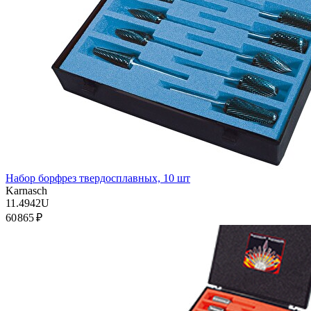
Набор борфрез твердосплавных, 10 шт
Karnasch
11.4942U
60 865 ₽