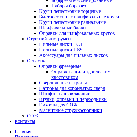
Борфрезы комбинированные
Наборы борфрез
Круги лепестковые торцевые
Быстросменные шлифовальные круги
Круги лепестковые радиальные
Шлифовальные блоки
Оправки для шлифовальных кругов
Отрезной инструмент
Пильные диски ТСТ
Пильные диски HSS
Аксессуары для пильных дисков
Оснастка
Оправки фрезерные
Оправки с цилиндрическим
хвостовиком
Сверлильные патроны
Патроны для корончатых сверл
Штифты направляющие
Втулки, оправки и переходники
Емкости для СОЖ
Магнитные стружкосборники
СОЖ
Контакты
Главная