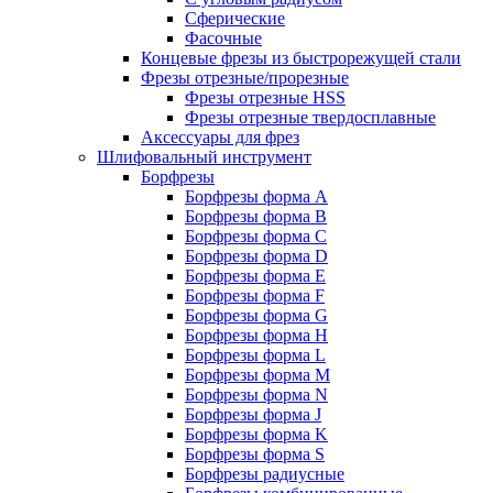
Сферические
Фасочные
Концевые фрезы из быстрорежущей стали
Фрезы отрезные/прорезные
Фрезы отрезные HSS
Фрезы отрезные твердосплавные
Аксессуары для фрез
Шлифовальный инструмент
Борфрезы
Борфрезы форма A
Борфрезы форма B
Борфрезы форма C
Борфрезы форма D
Борфрезы форма E
Борфрезы форма F
Борфрезы форма G
Борфрезы форма H
Борфрезы форма L
Борфрезы форма M
Борфрезы форма N
Борфрезы форма J
Борфрезы форма K
Борфрезы форма S
Борфрезы радиусные