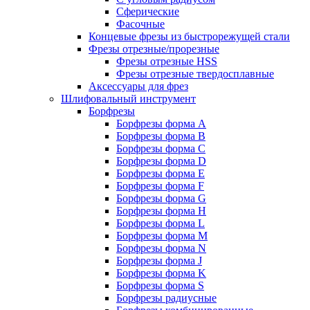
Сферические
Фасочные
Концевые фрезы из быстрорежущей стали
Фрезы отрезные/прорезные
Фрезы отрезные HSS
Фрезы отрезные твердосплавные
Аксессуары для фрез
Шлифовальный инструмент
Борфрезы
Борфрезы форма A
Борфрезы форма B
Борфрезы форма C
Борфрезы форма D
Борфрезы форма E
Борфрезы форма F
Борфрезы форма G
Борфрезы форма H
Борфрезы форма L
Борфрезы форма M
Борфрезы форма N
Борфрезы форма J
Борфрезы форма K
Борфрезы форма S
Борфрезы радиусные