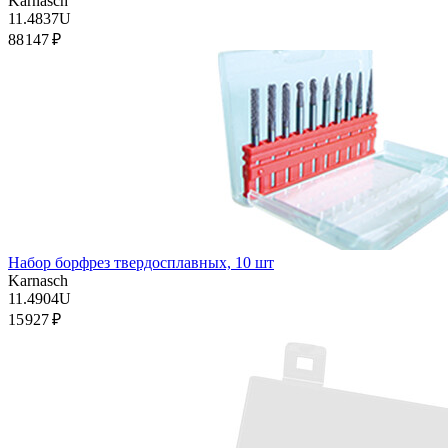
Karnasch
11.4837U
88 147 ₽
Набор борфрез твердосплавных, 10 шт
Karnasch
11.4904U
15 927 ₽