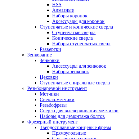
HSS
Алмазные
Наборы коронок
Аксессуары для коронок
Ступенчатые и конические сверла
Ступенчатые сверла
Конические сверла
Наборы ступенчатых сверл
Развертки
Зенкование
Зенковки
Аксессуары для зенковок
Наборы зенковок
Цековки
Ступенчатые спиральные сверла
Резьбонарезной инструмент
Метчики
Сверла-метчики
Резьбофрезы
Сверла для высверливания метчиков
Наборы для демонтажа болтов
Фрезерный инструмент
Твердосплавные концевые фрезы
Прямоугольные
С угловым радиусом