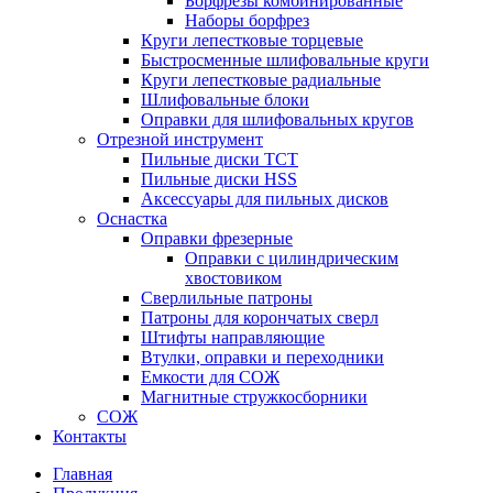
Борфрезы комбинированные
Наборы борфрез
Круги лепестковые торцевые
Быстросменные шлифовальные круги
Круги лепестковые радиальные
Шлифовальные блоки
Оправки для шлифовальных кругов
Отрезной инструмент
Пильные диски ТСТ
Пильные диски HSS
Аксессуары для пильных дисков
Оснастка
Оправки фрезерные
Оправки с цилиндрическим
хвостовиком
Сверлильные патроны
Патроны для корончатых сверл
Штифты направляющие
Втулки, оправки и переходники
Емкости для СОЖ
Магнитные стружкосборники
СОЖ
Контакты
Главная