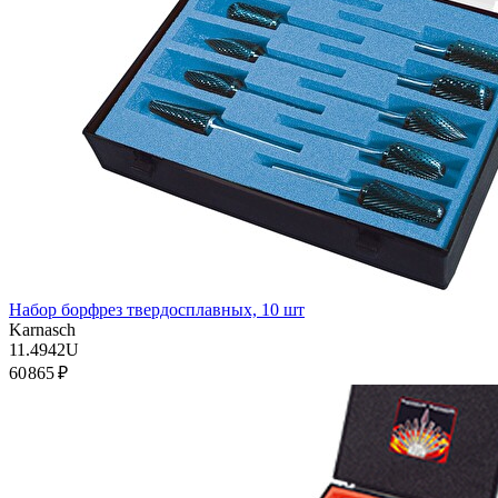
Набор борфрез твердосплавных, 10 шт
Karnasch
11.4942U
60 865 ₽