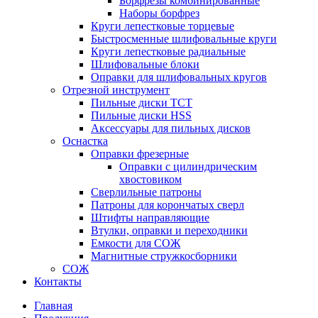
Борфрезы комбинированные
Наборы борфрез
Круги лепестковые торцевые
Быстросменные шлифовальные круги
Круги лепестковые радиальные
Шлифовальные блоки
Оправки для шлифовальных кругов
Отрезной инструмент
Пильные диски ТСТ
Пильные диски HSS
Аксессуары для пильных дисков
Оснастка
Оправки фрезерные
Оправки с цилиндрическим
хвостовиком
Сверлильные патроны
Патроны для корончатых сверл
Штифты направляющие
Втулки, оправки и переходники
Емкости для СОЖ
Магнитные стружкосборники
СОЖ
Контакты
Главная