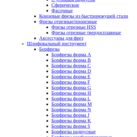
Сферические
Фасочные
Концевые фрезы из быстрорежущей стали
Фрезы отрезные/прорезные
Фрезы отрезные HSS
Фрезы отрезные твердосплавные
Аксессуары для фрез
Шлифовальный инструмент
Борфрезы
Борфрезы форма A
Борфрезы форма B
Борфрезы форма C
Борфрезы форма D
Борфрезы форма E
Борфрезы форма F
Борфрезы форма G
Борфрезы форма H
Борфрезы форма L
Борфрезы форма M
Борфрезы форма N
Борфрезы форма J
Борфрезы форма K
Борфрезы форма S
Борфрезы радиусные