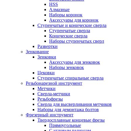
HSS
Алмазные
Наборы коронок
Аксессуары для коронок
Ступенчатые и конические сверла
Ступенчатые сверла
Конические сверла
Наборы ступенчатых сверл
Развертки
Зенкование
Зенковки
Аксессуары для зенковок
Наборы зенковок
Цековки
Ступенчатые спиральные сверла
Резьбонарезной инструмент
Метчики
Сверла-метчики
Резьбофрезы
Сверла для высверливания метчиков
Наборы для демонтажа болтов
Фрезерный инструмент
Твердосплавные концевые фрезы
Прямоугольные
С угловым радиусом