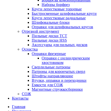
Борфрезы комбинированные
Наборы борфрез
Круги лепестковые торцевые
Быстросменные шлифовальные круги
Круги лепестковые радиальные
Шлифовальные блоки
Оправки для шлифовальных кругов
Отрезной инструмент
Пильные диски ТСТ
Пильные диски HSS
Аксессуары для пильных дисков
Оснастка
Оправки фрезерные
Оправки с цилиндрическим
хвостовиком
Сверлильные патроны
Патроны для корончатых сверл
Штифты направляющие
Втулки, оправки и переходники
Емкости для СОЖ
Магнитные стружкосборники
СОЖ
Контакты
Главная