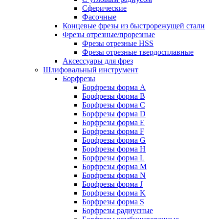
Сферические
Фасочные
Концевые фрезы из быстрорежущей стали
Фрезы отрезные/прорезные
Фрезы отрезные HSS
Фрезы отрезные твердосплавные
Аксессуары для фрез
Шлифовальный инструмент
Борфрезы
Борфрезы форма A
Борфрезы форма B
Борфрезы форма C
Борфрезы форма D
Борфрезы форма E
Борфрезы форма F
Борфрезы форма G
Борфрезы форма H
Борфрезы форма L
Борфрезы форма M
Борфрезы форма N
Борфрезы форма J
Борфрезы форма K
Борфрезы форма S
Борфрезы радиусные