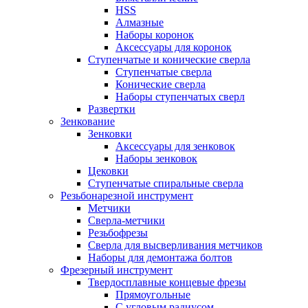
HSS
Алмазные
Наборы коронок
Аксессуары для коронок
Ступенчатые и конические сверла
Ступенчатые сверла
Конические сверла
Наборы ступенчатых сверл
Развертки
Зенкование
Зенковки
Аксессуары для зенковок
Наборы зенковок
Цековки
Ступенчатые спиральные сверла
Резьбонарезной инструмент
Метчики
Сверла-метчики
Резьбофрезы
Сверла для высверливания метчиков
Наборы для демонтажа болтов
Фрезерный инструмент
Твердосплавные концевые фрезы
Прямоугольные
С угловым радиусом