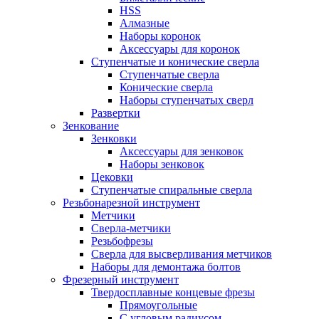
HSS
Алмазные
Наборы коронок
Аксессуары для коронок
Ступенчатые и конические сверла
Ступенчатые сверла
Конические сверла
Наборы ступенчатых сверл
Развертки
Зенкование
Зенковки
Аксессуары для зенковок
Наборы зенковок
Цековки
Ступенчатые спиральные сверла
Резьбонарезной инструмент
Метчики
Сверла-метчики
Резьбофрезы
Сверла для высверливания метчиков
Наборы для демонтажа болтов
Фрезерный инструмент
Твердосплавные концевые фрезы
Прямоугольные
С угловым радиусом