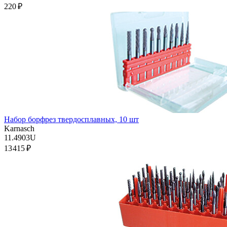
220 ₽
Набор борфрез твердосплавных, 10 шт
Karnasch
11.4903U
13 415 ₽