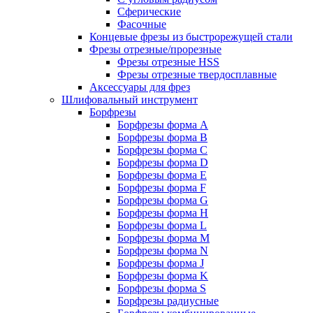
Сферические
Фасочные
Концевые фрезы из быстрорежущей стали
Фрезы отрезные/прорезные
Фрезы отрезные HSS
Фрезы отрезные твердосплавные
Аксессуары для фрез
Шлифовальный инструмент
Борфрезы
Борфрезы форма A
Борфрезы форма B
Борфрезы форма C
Борфрезы форма D
Борфрезы форма E
Борфрезы форма F
Борфрезы форма G
Борфрезы форма H
Борфрезы форма L
Борфрезы форма M
Борфрезы форма N
Борфрезы форма J
Борфрезы форма K
Борфрезы форма S
Борфрезы радиусные