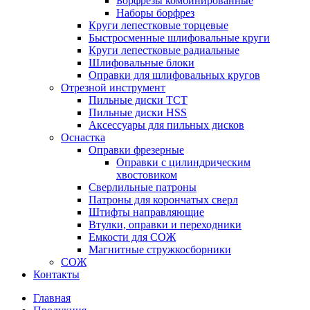
Борфрезы комбинированные
Наборы борфрез
Круги лепестковые торцевые
Быстросменные шлифовальные круги
Круги лепестковые радиальные
Шлифовальные блоки
Оправки для шлифовальных кругов
Отрезной инструмент
Пильные диски ТСТ
Пильные диски HSS
Аксессуары для пильных дисков
Оснастка
Оправки фрезерные
Оправки с цилиндрическим
хвостовиком
Сверлильные патроны
Патроны для корончатых сверл
Штифты направляющие
Втулки, оправки и переходники
Емкости для СОЖ
Магнитные стружкосборники
СОЖ
Контакты
Главная