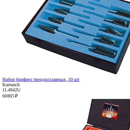
Набор борфрез твердосплавных, 10 шт
Karnasch
11.4942U
60 865 ₽