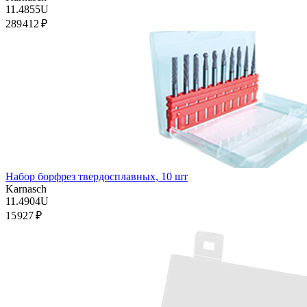
11.4855U
289 412 ₽
Набор борфрез твердосплавных, 10 шт
Karnasch
11.4904U
15 927 ₽