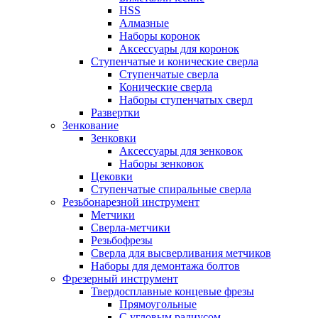
HSS
Алмазные
Наборы коронок
Аксессуары для коронок
Ступенчатые и конические сверла
Ступенчатые сверла
Конические сверла
Наборы ступенчатых сверл
Развертки
Зенкование
Зенковки
Аксессуары для зенковок
Наборы зенковок
Цековки
Ступенчатые спиральные сверла
Резьбонарезной инструмент
Метчики
Сверла-метчики
Резьбофрезы
Сверла для высверливания метчиков
Наборы для демонтажа болтов
Фрезерный инструмент
Твердосплавные концевые фрезы
Прямоугольные
С угловым радиусом