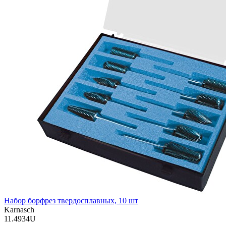
Набор борфрез твердосплавных, 10 шт
Karnasch
11.4934U