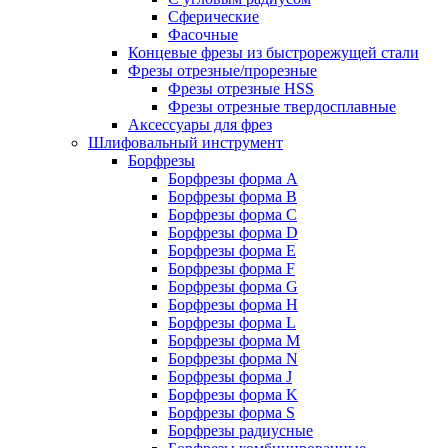
Сферические
Фасочные
Концевые фрезы из быстрорежущей стали
Фрезы отрезные/прорезные
Фрезы отрезные HSS
Фрезы отрезные твердосплавные
Аксессуары для фрез
Шлифовальный инструмент
Борфрезы
Борфрезы форма A
Борфрезы форма B
Борфрезы форма C
Борфрезы форма D
Борфрезы форма E
Борфрезы форма F
Борфрезы форма G
Борфрезы форма H
Борфрезы форма L
Борфрезы форма M
Борфрезы форма N
Борфрезы форма J
Борфрезы форма K
Борфрезы форма S
Борфрезы радиусные