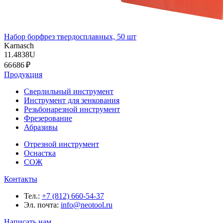
Набор борфрез твердосплавных, 50 шт
Karnasch
11.4838U
66 686 ₽
Продукция
Сверлильный инструмент
Инструмент для зенкования
Резьбонарезной инструмент
Фрезерование
Абразивы
Отрезной инструмент
Оснастка
СОЖ
Контакты
Тел.:
+7 (812) 660-54-37
Эл. почта:
info@neotool.ru
Написать нам