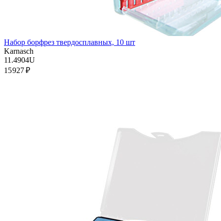
Набор борфрез твердосплавных, 10 шт
Karnasch
11.4904U
15 927 ₽