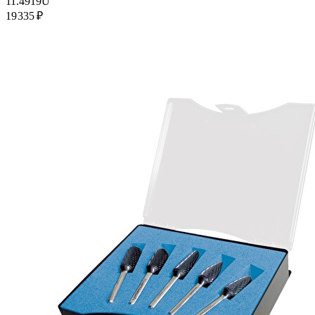
11.4919U
19 335 ₽