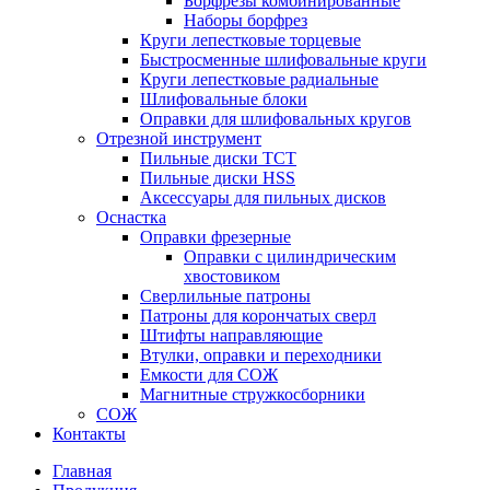
Борфрезы комбинированные
Наборы борфрез
Круги лепестковые торцевые
Быстросменные шлифовальные круги
Круги лепестковые радиальные
Шлифовальные блоки
Оправки для шлифовальных кругов
Отрезной инструмент
Пильные диски ТСТ
Пильные диски HSS
Аксессуары для пильных дисков
Оснастка
Оправки фрезерные
Оправки с цилиндрическим
хвостовиком
Сверлильные патроны
Патроны для корончатых сверл
Штифты направляющие
Втулки, оправки и переходники
Емкости для СОЖ
Магнитные стружкосборники
СОЖ
Контакты
Главная