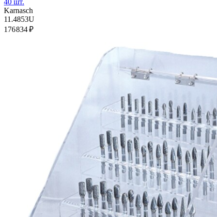
40 шт.
Karnasch
11.4853U
176 834 ₽