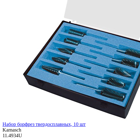
Набор борфрез твердосплавных, 10 шт
Karnasch
11.4934U