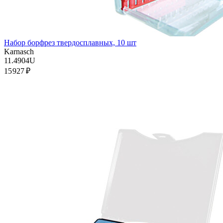
Набор борфрез твердосплавных, 10 шт
Karnasch
11.4904U
15 927 ₽