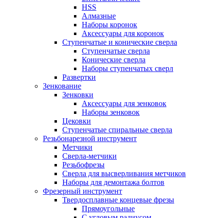
HSS
Алмазные
Наборы коронок
Аксессуары для коронок
Ступенчатые и конические сверла
Ступенчатые сверла
Конические сверла
Наборы ступенчатых сверл
Развертки
Зенкование
Зенковки
Аксессуары для зенковок
Наборы зенковок
Цековки
Ступенчатые спиральные сверла
Резьбонарезной инструмент
Метчики
Сверла-метчики
Резьбофрезы
Сверла для высверливания метчиков
Наборы для демонтажа болтов
Фрезерный инструмент
Твердосплавные концевые фрезы
Прямоугольные
С угловым радиусом