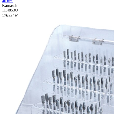
40 шт.
Karnasch
11.4853U
176 834 ₽