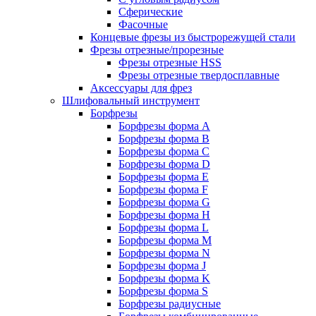
Сферические
Фасочные
Концевые фрезы из быстрорежущей стали
Фрезы отрезные/прорезные
Фрезы отрезные HSS
Фрезы отрезные твердосплавные
Аксессуары для фрез
Шлифовальный инструмент
Борфрезы
Борфрезы форма A
Борфрезы форма B
Борфрезы форма C
Борфрезы форма D
Борфрезы форма E
Борфрезы форма F
Борфрезы форма G
Борфрезы форма H
Борфрезы форма L
Борфрезы форма M
Борфрезы форма N
Борфрезы форма J
Борфрезы форма K
Борфрезы форма S
Борфрезы радиусные