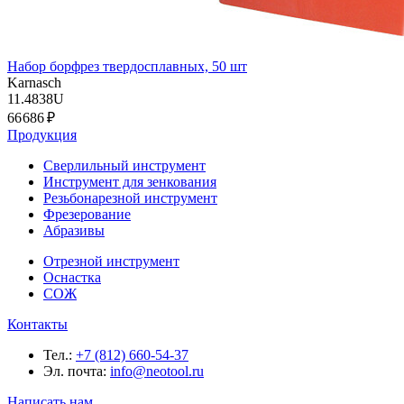
Набор борфрез твердосплавных, 50 шт
Karnasch
11.4838U
66 686 ₽
Продукция
Сверлильный инструмент
Инструмент для зенкования
Резьбонарезной инструмент
Фрезерование
Абразивы
Отрезной инструмент
Оснастка
СОЖ
Контакты
Тел.:
+7 (812) 660-54-37
Эл. почта:
info@neotool.ru
Написать нам