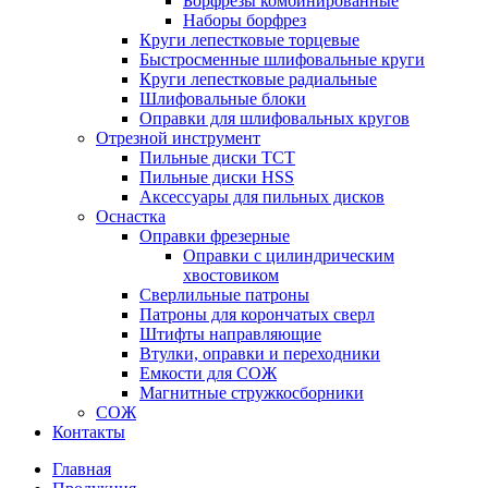
Борфрезы комбинированные
Наборы борфрез
Круги лепестковые торцевые
Быстросменные шлифовальные круги
Круги лепестковые радиальные
Шлифовальные блоки
Оправки для шлифовальных кругов
Отрезной инструмент
Пильные диски ТСТ
Пильные диски HSS
Аксессуары для пильных дисков
Оснастка
Оправки фрезерные
Оправки с цилиндрическим
хвостовиком
Сверлильные патроны
Патроны для корончатых сверл
Штифты направляющие
Втулки, оправки и переходники
Емкости для СОЖ
Магнитные стружкосборники
СОЖ
Контакты
Главная