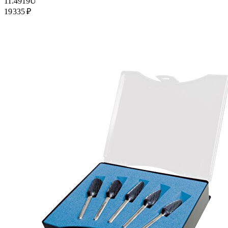
11.4919U
19 335 ₽