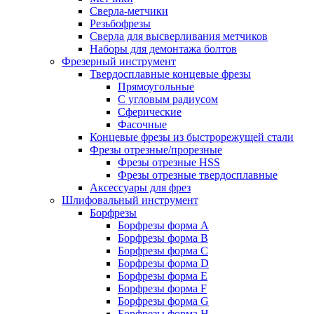
Сверла-метчики
Резьбофрезы
Сверла для высверливания метчиков
Наборы для демонтажа болтов
Фрезерный инструмент
Твердосплавные концевые фрезы
Прямоугольные
С угловым радиусом
Сферические
Фасочные
Концевые фрезы из быстрорежущей стали
Фрезы отрезные/прорезные
Фрезы отрезные HSS
Фрезы отрезные твердосплавные
Аксессуары для фрез
Шлифовальный инструмент
Борфрезы
Борфрезы форма A
Борфрезы форма B
Борфрезы форма C
Борфрезы форма D
Борфрезы форма E
Борфрезы форма F
Борфрезы форма G
Борфрезы форма H