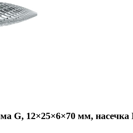
а G, 12×25×6×70 мм, насечка H