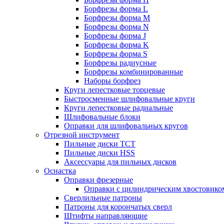
Борфрезы форма L
Борфрезы форма M
Борфрезы форма N
Борфрезы форма J
Борфрезы форма K
Борфрезы форма S
Борфрезы радиусные
Борфрезы комбинированные
Наборы борфрез
Круги лепестковые торцевые
Быстросменные шлифовальные круги
Круги лепестковые радиальные
Шлифовальные блоки
Оправки для шлифовальных кругов
Отрезной инструмент
Пильные диски ТСТ
Пильные диски HSS
Аксессуары для пильных дисков
Оснастка
Оправки фрезерные
Оправки с цилиндрическим хвостовико
Сверлильные патроны
Патроны для корончатых сверл
Штифты направляющие