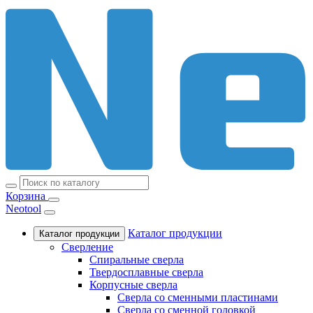
Корзина
Neotool
Каталог продукции
Каталог продукции
Сверление
Спиральные сверла
Твердосплавные сверла
Корпусные сверла
Сверла со сменными пластинами
Сверла со сменной головкой