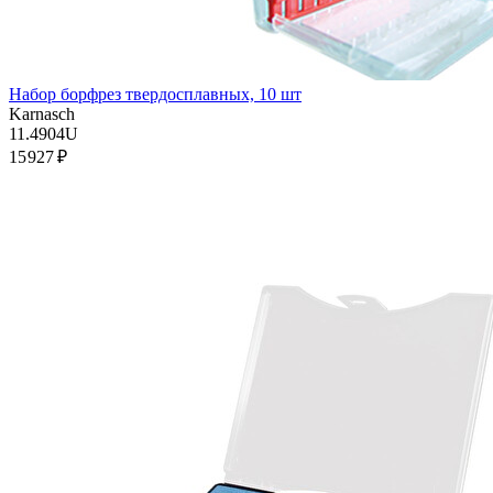
Набор борфрез твердосплавных, 10 шт
Karnasch
11.4904U
15 927 ₽