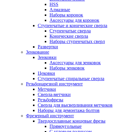
HSS
Алмазные
Наборы коронок
Аксессуары для коронок
Ступенчатые и конические сверла
Ступенчатые сверла
Конические сверла
Наборы ступенчатых сверл
Развертки
Зенкование
Зенковки
Аксессуары для зенковок
Наборы зенковок
Цековки
Ступенчатые спиральные сверла
Резьбонарезной инструмент
Метчики
Сверла-метчики
Резьбофрезы
Сверла для высверливания метчиков
Наборы для демонтажа болтов
Фрезерный инструмент
Твердосплавные концевые фрезы
Прямоугольные
С угловым радиусом