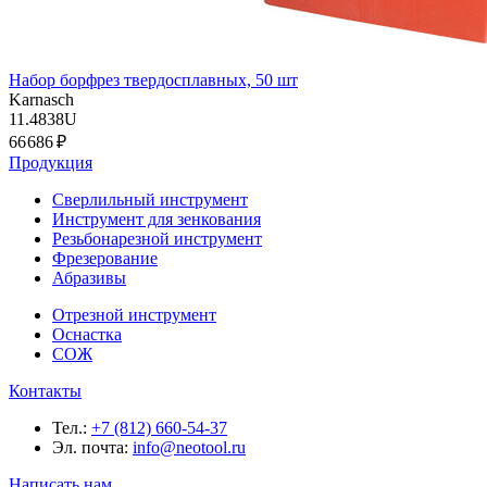
Набор борфрез твердосплавных, 50 шт
Karnasch
11.4838U
66 686 ₽
Продукция
Сверлильный инструмент
Инструмент для зенкования
Резьбонарезной инструмент
Фрезерование
Абразивы
Отрезной инструмент
Оснастка
СОЖ
Контакты
Тел.:
+7 (812) 660-54-37
Эл. почта:
info@neotool.ru
Написать нам