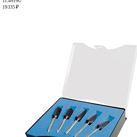
11.4919U
19 335 ₽