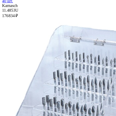
40 шт.
Karnasch
11.4853U
176 834 ₽