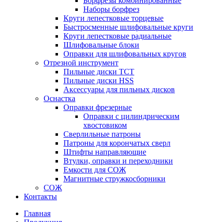
Борфрезы комбинированные
Наборы борфрез
Круги лепестковые торцевые
Быстросменные шлифовальные круги
Круги лепестковые радиальные
Шлифовальные блоки
Оправки для шлифовальных кругов
Отрезной инструмент
Пильные диски ТСТ
Пильные диски HSS
Аксессуары для пильных дисков
Оснастка
Оправки фрезерные
Оправки с цилиндрическим
хвостовиком
Сверлильные патроны
Патроны для корончатых сверл
Штифты направляющие
Втулки, оправки и переходники
Емкости для СОЖ
Магнитные стружкосборники
СОЖ
Контакты
Главная