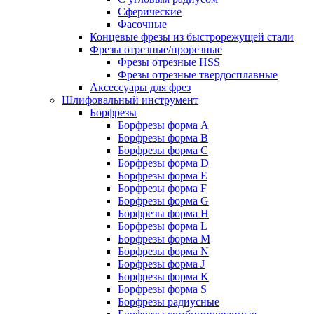
Сферические
Фасочные
Концевые фрезы из быстрорежущей стали
Фрезы отрезные/прорезные
Фрезы отрезные HSS
Фрезы отрезные твердосплавные
Аксессуары для фрез
Шлифовальный инструмент
Борфрезы
Борфрезы форма A
Борфрезы форма B
Борфрезы форма C
Борфрезы форма D
Борфрезы форма E
Борфрезы форма F
Борфрезы форма G
Борфрезы форма H
Борфрезы форма L
Борфрезы форма M
Борфрезы форма N
Борфрезы форма J
Борфрезы форма K
Борфрезы форма S
Борфрезы радиусные