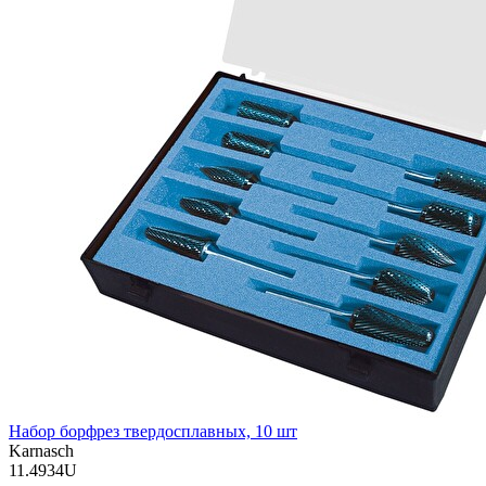
Набор борфрез твердосплавных, 10 шт
Karnasch
11.4934U