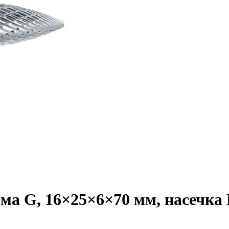
а G, 16×25×6×70 мм, насечка H