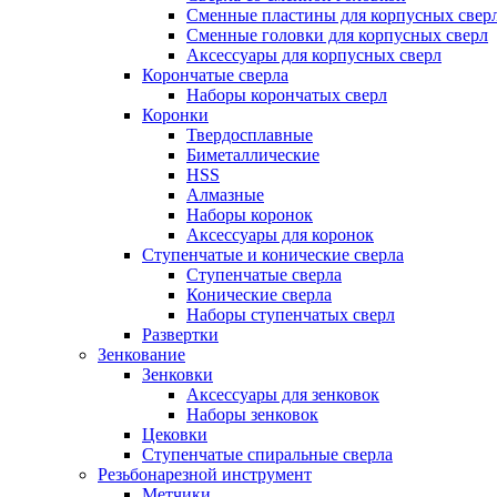
Сменные пластины для корпусных свер
Сменные головки для корпусных сверл
Аксессуары для корпусных сверл
Корончатые сверла
Наборы корончатых сверл
Коронки
Твердосплавные
Биметаллические
HSS
Алмазные
Наборы коронок
Аксессуары для коронок
Ступенчатые и конические сверла
Ступенчатые сверла
Конические сверла
Наборы ступенчатых сверл
Развертки
Зенкование
Зенковки
Аксессуары для зенковок
Наборы зенковок
Цековки
Ступенчатые спиральные сверла
Резьбонарезной инструмент
Метчики