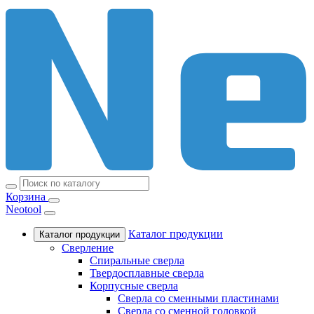
Корзина
Neotool
Каталог продукции
Каталог продукции
Сверление
Спиральные сверла
Твердосплавные сверла
Корпусные сверла
Сверла со сменными пластинами
Сверла со сменной головкой