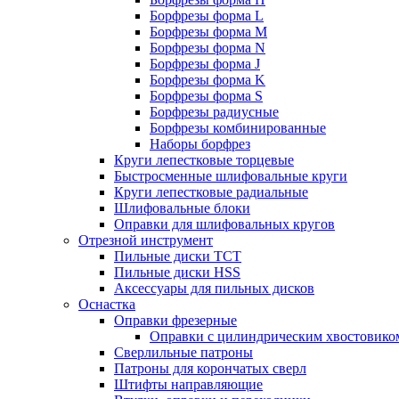
Борфрезы форма L
Борфрезы форма M
Борфрезы форма N
Борфрезы форма J
Борфрезы форма K
Борфрезы форма S
Борфрезы радиусные
Борфрезы комбинированные
Наборы борфрез
Круги лепестковые торцевые
Быстросменные шлифовальные круги
Круги лепестковые радиальные
Шлифовальные блоки
Оправки для шлифовальных кругов
Отрезной инструмент
Пильные диски ТСТ
Пильные диски HSS
Аксессуары для пильных дисков
Оснастка
Оправки фрезерные
Оправки с цилиндрическим хвостовико
Сверлильные патроны
Патроны для корончатых сверл
Штифты направляющие