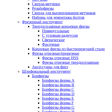
Сверла-метчики
Резьбофрезы
Сверла для высверливания метчиков
Наборы для демонтажа болтов
Фрезерный инструмент
Твердосплавные концевые фрезы
Прямоугольные
С угловым радиусом
Сферические
Фасочные
Концевые фрезы из быстрорежущей стали
Фрезы отрезные/прорезные
Фрезы отрезные HSS
Фрезы отрезные твердосплавные
Аксессуары для фрез
Шлифовальный инструмент
Борфрезы
Борфрезы форма A
Борфрезы форма B
Борфрезы форма C
Борфрезы форма D
Борфрезы форма E
Борфрезы форма F
Борфрезы форма G
Борфрезы форма H