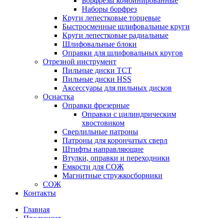
Борфрезы комбинированные
Наборы борфрез
Круги лепестковые торцевые
Быстросменные шлифовальные круги
Круги лепестковые радиальные
Шлифовальные блоки
Оправки для шлифовальных кругов
Отрезной инструмент
Пильные диски ТСТ
Пильные диски HSS
Аксессуары для пильных дисков
Оснастка
Оправки фрезерные
Оправки с цилиндрическим
хвостовиком
Сверлильные патроны
Патроны для корончатых сверл
Штифты направляющие
Втулки, оправки и переходники
Емкости для СОЖ
Магнитные стружкосборники
СОЖ
Контакты
Главная