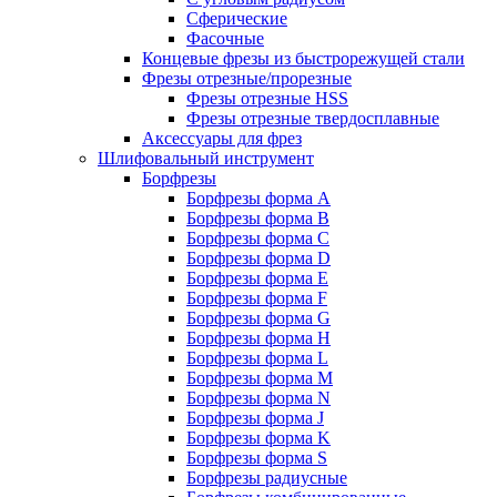
Сферические
Фасочные
Концевые фрезы из быстрорежущей стали
Фрезы отрезные/прорезные
Фрезы отрезные HSS
Фрезы отрезные твердосплавные
Аксессуары для фрез
Шлифовальный инструмент
Борфрезы
Борфрезы форма A
Борфрезы форма B
Борфрезы форма C
Борфрезы форма D
Борфрезы форма E
Борфрезы форма F
Борфрезы форма G
Борфрезы форма H
Борфрезы форма L
Борфрезы форма M
Борфрезы форма N
Борфрезы форма J
Борфрезы форма K
Борфрезы форма S
Борфрезы радиусные