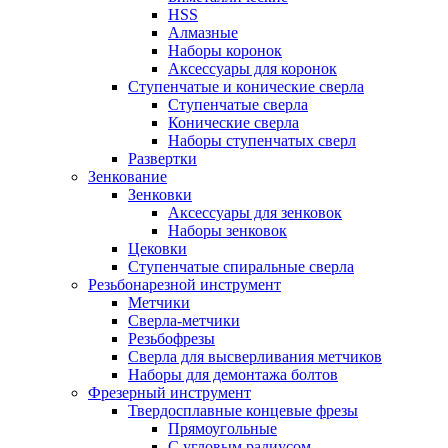
HSS
Алмазные
Наборы коронок
Аксессуары для коронок
Ступенчатые и конические сверла
Ступенчатые сверла
Конические сверла
Наборы ступенчатых сверл
Развертки
Зенкование
Зенковки
Аксессуары для зенковок
Наборы зенковок
Цековки
Ступенчатые спиральные сверла
Резьбонарезной инструмент
Метчики
Сверла-метчики
Резьбофрезы
Сверла для высверливания метчиков
Наборы для демонтажа болтов
Фрезерный инструмент
Твердосплавные концевые фрезы
Прямоугольные
С угловым радиусом