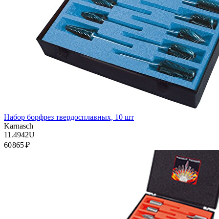
Набор борфрез твердосплавных, 10 шт
Karnasch
11.4942U
60 865 ₽