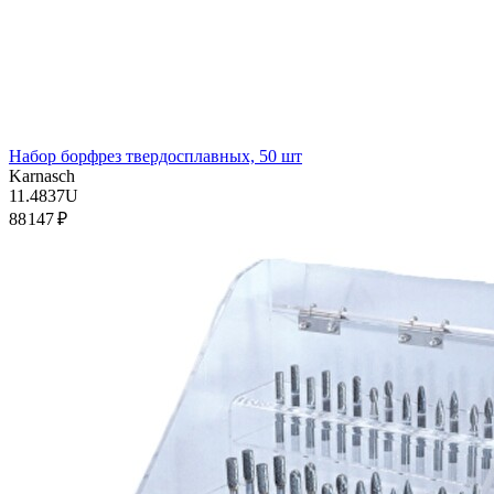
Набор борфрез твердосплавных, 50 шт
Karnasch
11.4837U
88 147 ₽