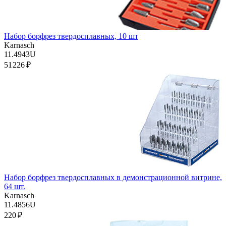
Набор борфрез твердосплавных, 10 шт
Karnasch
11.4943U
51 226 ₽
Набор борфрез твердосплавных в демонстрационной витрине,
64 шт.
Karnasch
11.4856U
220 ₽