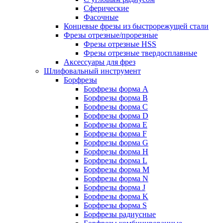
Сферические
Фасочные
Концевые фрезы из быстрорежущей стали
Фрезы отрезные/прорезные
Фрезы отрезные HSS
Фрезы отрезные твердосплавные
Аксессуары для фрез
Шлифовальный инструмент
Борфрезы
Борфрезы форма A
Борфрезы форма B
Борфрезы форма C
Борфрезы форма D
Борфрезы форма E
Борфрезы форма F
Борфрезы форма G
Борфрезы форма H
Борфрезы форма L
Борфрезы форма M
Борфрезы форма N
Борфрезы форма J
Борфрезы форма K
Борфрезы форма S
Борфрезы радиусные