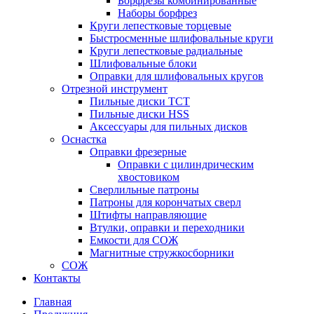
Борфрезы комбинированные
Наборы борфрез
Круги лепестковые торцевые
Быстросменные шлифовальные круги
Круги лепестковые радиальные
Шлифовальные блоки
Оправки для шлифовальных кругов
Отрезной инструмент
Пильные диски ТСТ
Пильные диски HSS
Аксессуары для пильных дисков
Оснастка
Оправки фрезерные
Оправки с цилиндрическим
хвостовиком
Сверлильные патроны
Патроны для корончатых сверл
Штифты направляющие
Втулки, оправки и переходники
Емкости для СОЖ
Магнитные стружкосборники
СОЖ
Контакты
Главная