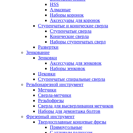
HSS
Алмазные
Наборы коронок
Аксессуары для коронок
Ступенчатые и конические сверла
Ступенчатые сверла
Конические сверла
Наборы ступенчатых сверл
Развертки
Зенкование
Зенковки
Аксессуары для зенковок
Наборы зенковок
Цековки
Ступенчатые спиральные сверла
Резьбонарезной инструмент
Метчики
Сверла-метчики
Резьбофрезы
Сверла для высверливания метчиков
Наборы для демонтажа болтов
Фрезерный инструмент
Твердосплавные концевые фрезы
Прямоугольные
С угловым радиусом