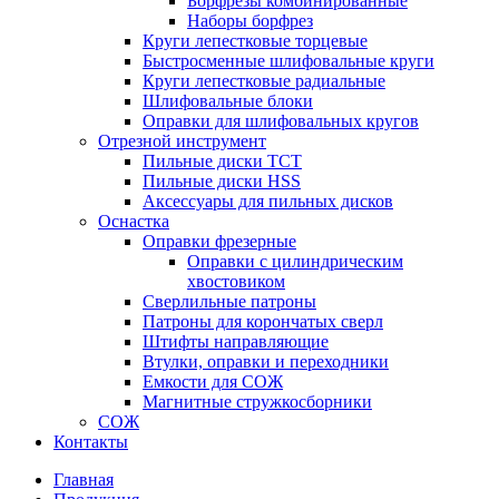
Борфрезы комбинированные
Наборы борфрез
Круги лепестковые торцевые
Быстросменные шлифовальные круги
Круги лепестковые радиальные
Шлифовальные блоки
Оправки для шлифовальных кругов
Отрезной инструмент
Пильные диски ТСТ
Пильные диски HSS
Аксессуары для пильных дисков
Оснастка
Оправки фрезерные
Оправки с цилиндрическим
хвостовиком
Сверлильные патроны
Патроны для корончатых сверл
Штифты направляющие
Втулки, оправки и переходники
Емкости для СОЖ
Магнитные стружкосборники
СОЖ
Контакты
Главная