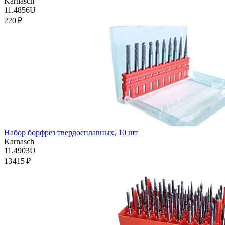
Karnasch
11.4856U
220 ₽
Набор борфрез твердосплавных, 10 шт
Karnasch
11.4903U
13 415 ₽