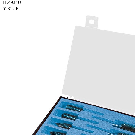
11.4934U
51 312 ₽