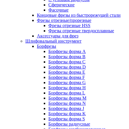
Сферические
Фасочные
Концевые фрезы из быстрорежущей стали
Фрезы отрезные/прорезные
Фрезы отрезные HSS
Фрезы отрезные твердосплавные
Аксессуары для фрез
Шлифовальный инструмент
Борфрезы
Борфрезы форма A
Борфрезы форма B
Борфрезы форма C
Борфрезы форма D
Борфрезы форма E
Борфрезы форма F
Борфрезы форма G
Борфрезы форма H
Борфрезы форма L
Борфрезы форма M
Борфрезы форма N
Борфрезы форма J
Борфрезы форма K
Борфрезы форма S
Борфрезы радиусные