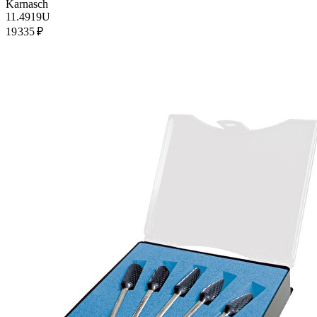
Karnasch
11.4919U
19 335 ₽