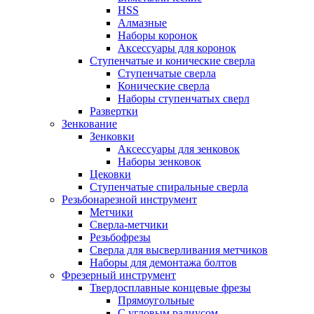
HSS
Алмазные
Наборы коронок
Аксессуары для коронок
Ступенчатые и конические сверла
Ступенчатые сверла
Конические сверла
Наборы ступенчатых сверл
Развертки
Зенкование
Зенковки
Аксессуары для зенковок
Наборы зенковок
Цековки
Ступенчатые спиральные сверла
Резьбонарезной инструмент
Метчики
Сверла-метчики
Резьбофрезы
Сверла для высверливания метчиков
Наборы для демонтажа болтов
Фрезерный инструмент
Твердосплавные концевые фрезы
Прямоугольные
С угловым радиусом