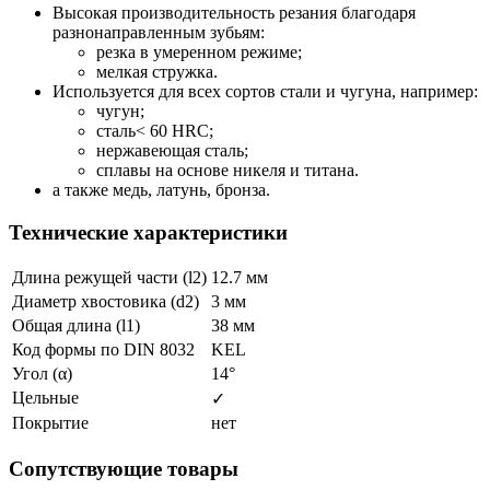
Высокая производительность резания благодаря
разнонаправленным зубьям:
резка в умеренном режиме;
мелкая стружка.
Используется для всех сортов стали и чугуна, например:
чугун;
сталь< 60 HRC;
нержавеющая сталь;
сплавы на основе никеля и титана.
а также медь, латунь, бронза.
Технические характеристики
Длина режущей части (l2)
12.7 мм
Диаметр хвостовика (d2)
3 мм
Общая длина (l1)
38 мм
Код формы по DIN 8032
KEL
Угол (α)
14°
Цельные
✓
Покрытие
нет
Сопутствующие товары