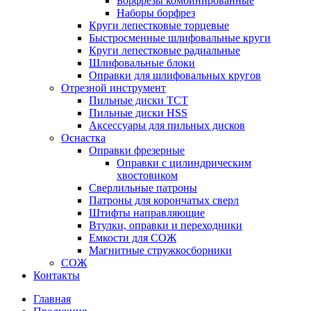
Борфрезы комбинированные
Наборы борфрез
Круги лепестковые торцевые
Быстросменные шлифовальные круги
Круги лепестковые радиальные
Шлифовальные блоки
Оправки для шлифовальных кругов
Отрезной инструмент
Пильные диски ТСТ
Пильные диски HSS
Аксессуары для пильных дисков
Оснастка
Оправки фрезерные
Оправки с цилиндрическим
хвостовиком
Сверлильные патроны
Патроны для корончатых сверл
Штифты направляющие
Втулки, оправки и переходники
Емкости для СОЖ
Магнитные стружкосборники
СОЖ
Контакты
Главная