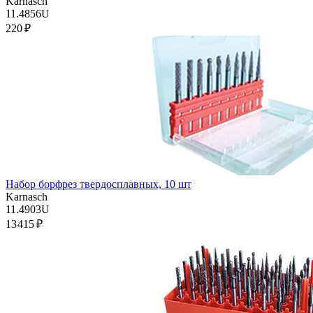
Karnasch
11.4856U
220 ₽
Набор борфрез твердосплавных, 10 шт
Karnasch
11.4903U
13 415 ₽