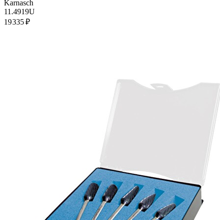
Karnasch
11.4919U
19 335 ₽