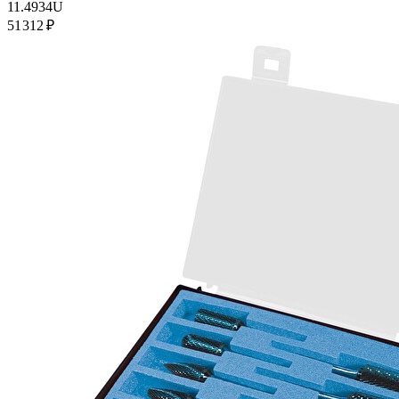
11.4934U
51 312 ₽