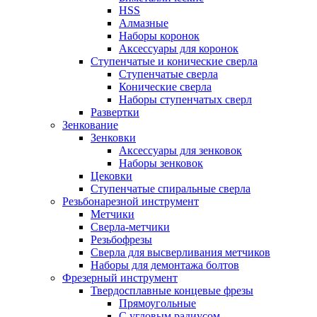
HSS
Алмазные
Наборы коронок
Аксессуары для коронок
Ступенчатые и конические сверла
Ступенчатые сверла
Конические сверла
Наборы ступенчатых сверл
Развертки
Зенкование
Зенковки
Аксессуары для зенковок
Наборы зенковок
Цековки
Ступенчатые спиральные сверла
Резьбонарезной инструмент
Метчики
Сверла-метчики
Резьбофрезы
Сверла для высверливания метчиков
Наборы для демонтажа болтов
Фрезерный инструмент
Твердосплавные концевые фрезы
Прямоугольные
С угловым радиусом