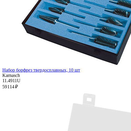
Набор борфрез твердосплавных, 10 шт
Karnasch
11.4911U
59 114 ₽