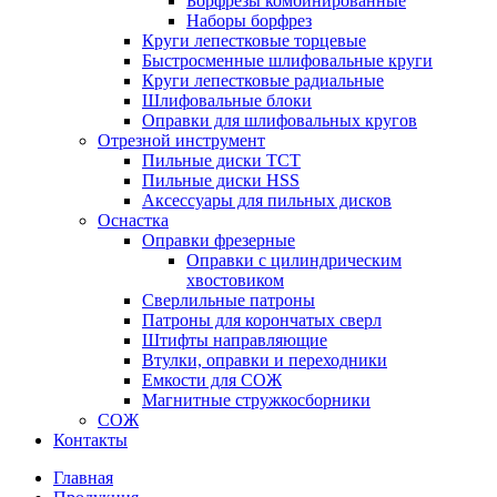
Борфрезы комбинированные
Наборы борфрез
Круги лепестковые торцевые
Быстросменные шлифовальные круги
Круги лепестковые радиальные
Шлифовальные блоки
Оправки для шлифовальных кругов
Отрезной инструмент
Пильные диски ТСТ
Пильные диски HSS
Аксессуары для пильных дисков
Оснастка
Оправки фрезерные
Оправки с цилиндрическим
хвостовиком
Сверлильные патроны
Патроны для корончатых сверл
Штифты направляющие
Втулки, оправки и переходники
Емкости для СОЖ
Магнитные стружкосборники
СОЖ
Контакты
Главная