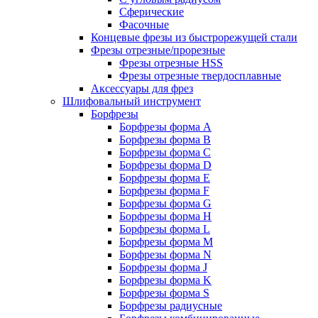
Сферические
Фасочные
Концевые фрезы из быстрорежущей стали
Фрезы отрезные/прорезные
Фрезы отрезные HSS
Фрезы отрезные твердосплавные
Аксессуары для фрез
Шлифовальный инструмент
Борфрезы
Борфрезы форма A
Борфрезы форма B
Борфрезы форма C
Борфрезы форма D
Борфрезы форма E
Борфрезы форма F
Борфрезы форма G
Борфрезы форма H
Борфрезы форма L
Борфрезы форма M
Борфрезы форма N
Борфрезы форма J
Борфрезы форма K
Борфрезы форма S
Борфрезы радиусные