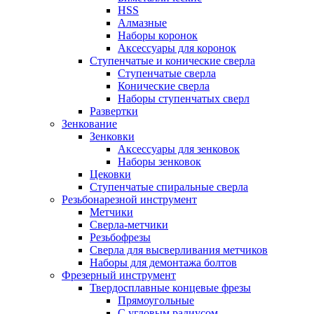
HSS
Алмазные
Наборы коронок
Аксессуары для коронок
Ступенчатые и конические сверла
Ступенчатые сверла
Конические сверла
Наборы ступенчатых сверл
Развертки
Зенкование
Зенковки
Аксессуары для зенковок
Наборы зенковок
Цековки
Ступенчатые спиральные сверла
Резьбонарезной инструмент
Метчики
Сверла-метчики
Резьбофрезы
Сверла для высверливания метчиков
Наборы для демонтажа болтов
Фрезерный инструмент
Твердосплавные концевые фрезы
Прямоугольные
С угловым радиусом