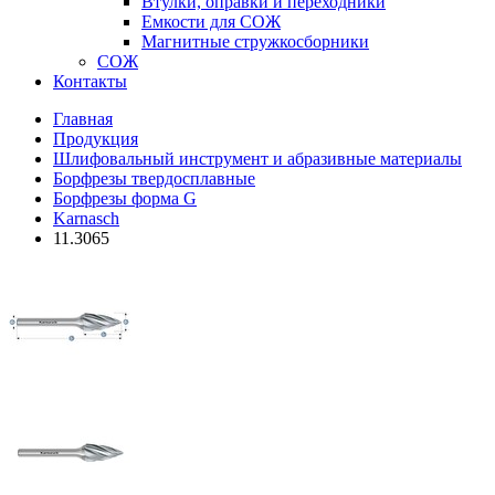
Втулки, оправки и переходники
Емкости для СОЖ
Магнитные стружкосборники
СОЖ
Контакты
Главная
Продукция
Шлифовальный инструмент и абразивные материалы
Борфрезы твердосплавные
Борфрезы форма G
Karnasch
11.3065