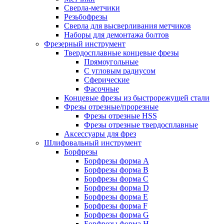
Сверла-метчики
Резьбофрезы
Сверла для высверливания метчиков
Наборы для демонтажа болтов
Фрезерный инструмент
Твердосплавные концевые фрезы
Прямоугольные
С угловым радиусом
Сферические
Фасочные
Концевые фрезы из быстрорежущей стали
Фрезы отрезные/прорезные
Фрезы отрезные HSS
Фрезы отрезные твердосплавные
Аксессуары для фрез
Шлифовальный инструмент
Борфрезы
Борфрезы форма A
Борфрезы форма B
Борфрезы форма C
Борфрезы форма D
Борфрезы форма E
Борфрезы форма F
Борфрезы форма G
Борфрезы форма H