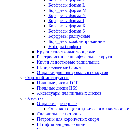
Борфрезы форма L
Борфрезы форма M
Борфрезы форма N
Борфрезы форма J
Борфрезы форма K
Борфрезы форма S
Борфрезы радиусные
Борфрезы комбинированные
Наборы борфрез
Круги лепестковые торцевые
Быстросменные шлифовальные круги
Круги лепестковые радиальные
Шлифовальные блоки
Оправки для шлифовальных кругов
Отрезной инструмент
Пильные диски ТСТ
Пильные диски HSS
Аксессуары для пильных дисков
Оснастка
Оправки фрезерные
Оправки с цилиндрическим хвостовико
Сверлильные патроны
Патроны для корончатых сверл
Штифты направляющие