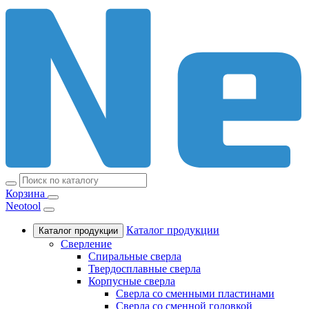
Корзина
Neotool
Каталог продукции
Каталог продукции
Сверление
Спиральные сверла
Твердосплавные сверла
Корпусные сверла
Сверла со сменными пластинами
Сверла со сменной головкой