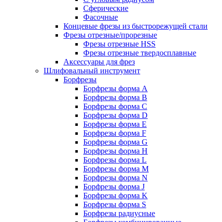
Сферические
Фасочные
Концевые фрезы из быстрорежущей стали
Фрезы отрезные/прорезные
Фрезы отрезные HSS
Фрезы отрезные твердосплавные
Аксессуары для фрез
Шлифовальный инструмент
Борфрезы
Борфрезы форма A
Борфрезы форма B
Борфрезы форма C
Борфрезы форма D
Борфрезы форма E
Борфрезы форма F
Борфрезы форма G
Борфрезы форма H
Борфрезы форма L
Борфрезы форма M
Борфрезы форма N
Борфрезы форма J
Борфрезы форма K
Борфрезы форма S
Борфрезы радиусные