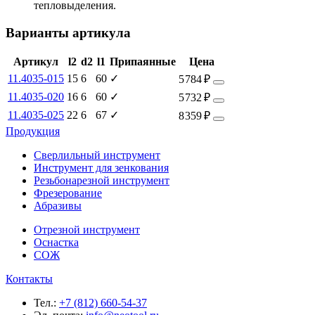
тепловыделения.
Варианты артикула
Артикул
l2
d2
l1
Припаянные
Цена
11.4035-015
15
6
60
✓
5 784 ₽
11.4035-020
16
6
60
✓
5 732 ₽
11.4035-025
22
6
67
✓
8 359 ₽
Продукция
Сверлильный инструмент
Инструмент для зенкования
Резьбонарезной инструмент
Фрезерование
Абразивы
Отрезной инструмент
Оснастка
СОЖ
Контакты
Тел.:
+7 (812) 660-54-37