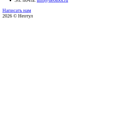
Эл. почта:
info@neotool.ru
Написать нам
2026 © Неотул