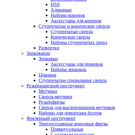
HSS
Алмазные
Наборы коронок
Аксессуары для коронок
Ступенчатые и конические сверла
Ступенчатые сверла
Конические сверла
Наборы ступенчатых сверл
Развертки
Зенкование
Зенковки
Аксессуары для зенковок
Наборы зенковок
Цековки
Ступенчатые спиральные сверла
Резьбонарезной инструмент
Метчики
Сверла-метчики
Резьбофрезы
Сверла для высверливания метчиков
Наборы для демонтажа болтов
Фрезерный инструмент
Твердосплавные концевые фрезы
Прямоугольные
С угловым радиусом