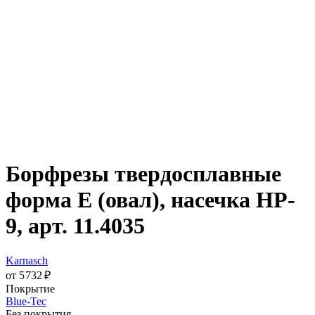
Борфрезы твердосплавные
форма E (овал), насечка HP-
9, арт. 11.4035
Karnasch
от 5 732 ₽
Покрытие
Blue-Tec
Без покрытия