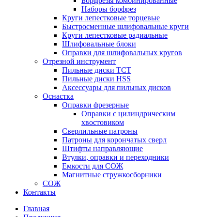
Борфрезы комбинированные
Наборы борфрез
Круги лепестковые торцевые
Быстросменные шлифовальные круги
Круги лепестковые радиальные
Шлифовальные блоки
Оправки для шлифовальных кругов
Отрезной инструмент
Пильные диски ТСТ
Пильные диски HSS
Аксессуары для пильных дисков
Оснастка
Оправки фрезерные
Оправки с цилиндрическим
хвостовиком
Сверлильные патроны
Патроны для корончатых сверл
Штифты направляющие
Втулки, оправки и переходники
Емкости для СОЖ
Магнитные стружкосборники
СОЖ
Контакты
Главная