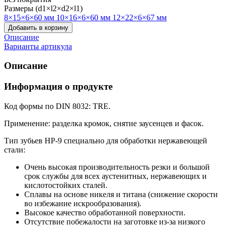
Размеры (d1×l2×d2×l1)
8×15×6×60 мм
10×16×6×60 мм
12×22×6×67 мм
Добавить в корзину
Описание
Варианты артикула
Описание
Информация о продукте
Код формы по DIN 8032: TRE.
Применение: разделка кромок, снятие заусенцев и фасок.
Тип зубьев HP-9 специально для обработки нержавеющей
стали:
Очень высокая производительность резки и большой
срок службы для всех аустенитных, нержавеющих и
кислотостойких сталей.
Сплавы на основе никеля и титана (снижение скорости
во избежание искрообразования).
Высокое качество обработанной поверхности.
Отсутствие побежалости на заготовке из-за низкого