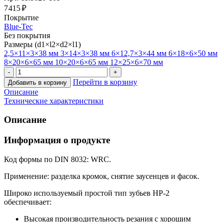
7 415 ₽
Покрытие
Blue-Tec
Без покрытия
Размеры (d1×l2×d2×l1)
2,5×11×3×38 мм
3×14×3×38 мм
6×12,7×3×44 мм
6×18×6×50 мм
8×20×6×65 мм
10×20×6×65 мм
12×25×6×70 мм
Перейти в корзину
Добавить в корзину
Описание
Технические характеристики
Описание
Информация о продукте
Код формы по DIN 8032: WRC.
Применение: разделка кромок, снятие заусенцев и фасок.
Широко используемый простой тип зубьев HP-2
обеспечивает:
Высокая производительность резания с хорошим