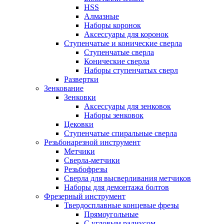
HSS
Алмазные
Наборы коронок
Аксессуары для коронок
Ступенчатые и конические сверла
Ступенчатые сверла
Конические сверла
Наборы ступенчатых сверл
Развертки
Зенкование
Зенковки
Аксессуары для зенковок
Наборы зенковок
Цековки
Ступенчатые спиральные сверла
Резьбонарезной инструмент
Метчики
Сверла-метчики
Резьбофрезы
Сверла для высверливания метчиков
Наборы для демонтажа болтов
Фрезерный инструмент
Твердосплавные концевые фрезы
Прямоугольные
С угловым радиусом