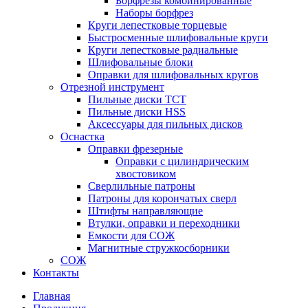
Борфрезы комбинированные
Наборы борфрез
Круги лепестковые торцевые
Быстросменные шлифовальные круги
Круги лепестковые радиальные
Шлифовальные блоки
Оправки для шлифовальных кругов
Отрезной инструмент
Пильные диски ТСТ
Пильные диски HSS
Аксессуары для пильных дисков
Оснастка
Оправки фрезерные
Оправки с цилиндрическим
хвостовиком
Сверлильные патроны
Патроны для корончатых сверл
Штифты направляющие
Втулки, оправки и переходники
Емкости для СОЖ
Магнитные стружкосборники
СОЖ
Контакты
Главная