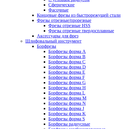
Сферические
Фасочные
Концевые фрезы из быстрорежущей стали
Фрезы отрезные/прорезные
Фрезы отрезные HSS
Фрезы отрезные твердосплавные
Аксессуары для фрез
Шлифовальный инструмент
Борфрезы
Борфрезы форма A
Борфрезы форма B
Борфрезы форма C
Борфрезы форма D
Борфрезы форма E
Борфрезы форма F
Борфрезы форма G
Борфрезы форма H
Борфрезы форма L
Борфрезы форма M
Борфрезы форма N
Борфрезы форма J
Борфрезы форма K
Борфрезы форма S
Борфрезы радиусные