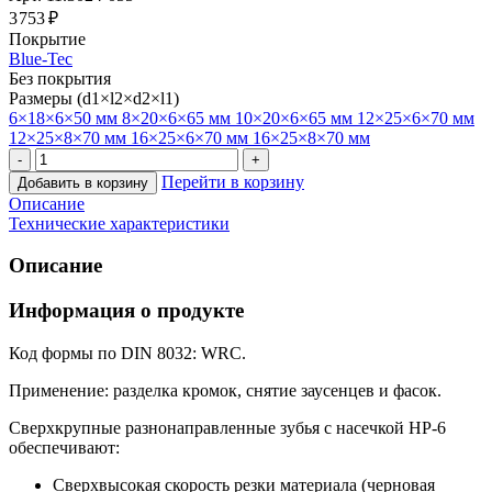
3 753 ₽
Покрытие
Blue-Tec
Без покрытия
Размеры (d1×l2×d2×l1)
6×18×6×50 мм
8×20×6×65 мм
10×20×6×65 мм
12×25×6×70 мм
12×25×8×70 мм
16×25×6×70 мм
16×25×8×70 мм
Перейти в корзину
Добавить в корзину
Описание
Технические характеристики
Описание
Информация о продукте
Код формы по DIN 8032: WRC.
Применение: разделка кромок, снятие заусенцев и фасок.
Сверхкрупные разнонаправленные зубья с насечкой HP-6
обеспечивают:
Сверхвысокая скорость резки материала (черновая