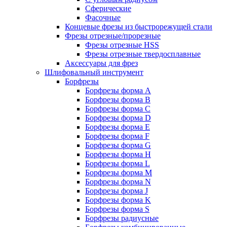
Сферические
Фасочные
Концевые фрезы из быстрорежущей стали
Фрезы отрезные/прорезные
Фрезы отрезные HSS
Фрезы отрезные твердосплавные
Аксессуары для фрез
Шлифовальный инструмент
Борфрезы
Борфрезы форма A
Борфрезы форма B
Борфрезы форма C
Борфрезы форма D
Борфрезы форма E
Борфрезы форма F
Борфрезы форма G
Борфрезы форма H
Борфрезы форма L
Борфрезы форма M
Борфрезы форма N
Борфрезы форма J
Борфрезы форма K
Борфрезы форма S
Борфрезы радиусные