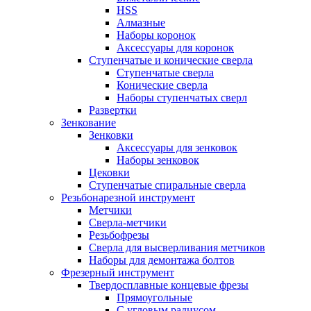
HSS
Алмазные
Наборы коронок
Аксессуары для коронок
Ступенчатые и конические сверла
Ступенчатые сверла
Конические сверла
Наборы ступенчатых сверл
Развертки
Зенкование
Зенковки
Аксессуары для зенковок
Наборы зенковок
Цековки
Ступенчатые спиральные сверла
Резьбонарезной инструмент
Метчики
Сверла-метчики
Резьбофрезы
Сверла для высверливания метчиков
Наборы для демонтажа болтов
Фрезерный инструмент
Твердосплавные концевые фрезы
Прямоугольные
С угловым радиусом