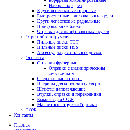
Борфрезы комбинированные
Наборы борфрез
Круги лепестковые торцевые
Быстросменные шлифовальные круги
Круги лепестковые радиальные
Шлифовальные блоки
Оправки для шлифовальных кругов
Отрезной инструмент
Пильные диски ТСТ
Пильные диски HSS
Аксессуары для пильных дисков
Оснастка
Оправки фрезерные
Оправки с цилиндрическим
хвостовиком
Сверлильные патроны
Патроны для корончатых сверл
Штифты направляющие
Втулки, оправки и переходники
Емкости для СОЖ
Магнитные стружкосборники
СОЖ
Контакты
Главная