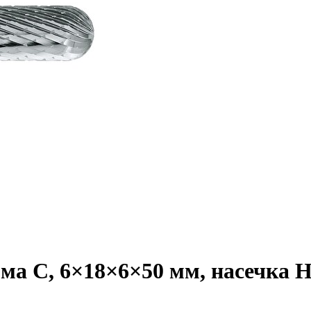
а C, 6×18×6×50 мм, насечка HP-