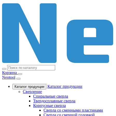
Корзина
Neotool
Каталог продукции
Каталог продукции
Сверление
Спиральные сверла
Твердосплавные сверла
Корпусные сверла
Сверла со сменными пластинами
Сверла со сменной головкой