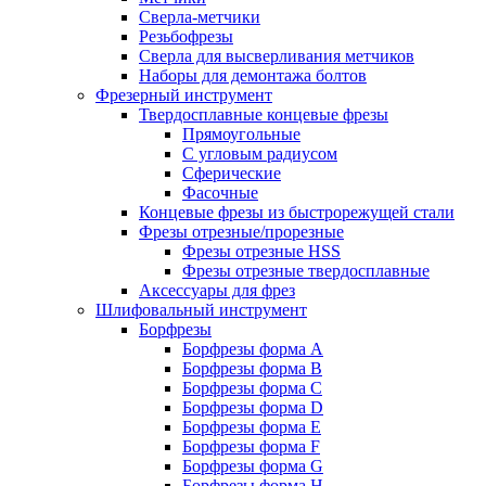
Сверла-метчики
Резьбофрезы
Сверла для высверливания метчиков
Наборы для демонтажа болтов
Фрезерный инструмент
Твердосплавные концевые фрезы
Прямоугольные
С угловым радиусом
Сферические
Фасочные
Концевые фрезы из быстрорежущей стали
Фрезы отрезные/прорезные
Фрезы отрезные HSS
Фрезы отрезные твердосплавные
Аксессуары для фрез
Шлифовальный инструмент
Борфрезы
Борфрезы форма A
Борфрезы форма B
Борфрезы форма C
Борфрезы форма D
Борфрезы форма E
Борфрезы форма F
Борфрезы форма G
Борфрезы форма H