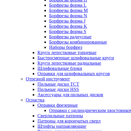
Борфрезы форма L
Борфрезы форма M
Борфрезы форма N
Борфрезы форма J
Борфрезы форма K
Борфрезы форма S
Борфрезы радиусные
Борфрезы комбинированные
Наборы борфрез
Круги лепестковые торцевые
Быстросменные шлифовальные круги
Круги лепестковые радиальные
Шлифовальные блоки
Оправки для шлифовальных кругов
Отрезной инструмент
Пильные диски ТСТ
Пильные диски HSS
Аксессуары для пильных дисков
Оснастка
Оправки фрезерные
Оправки с цилиндрическим хвостовико
Сверлильные патроны
Патроны для корончатых сверл
Штифты направляющие