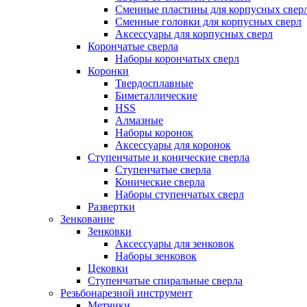
Сменные пластины для корпусных свер
Сменные головки для корпусных сверл
Аксессуары для корпусных сверл
Корончатые сверла
Наборы корончатых сверл
Коронки
Твердосплавные
Биметаллические
HSS
Алмазные
Наборы коронок
Аксессуары для коронок
Ступенчатые и конические сверла
Ступенчатые сверла
Конические сверла
Наборы ступенчатых сверл
Развертки
Зенкование
Зенковки
Аксессуары для зенковок
Наборы зенковок
Цековки
Ступенчатые спиральные сверла
Резьбонарезной инструмент
Метчики