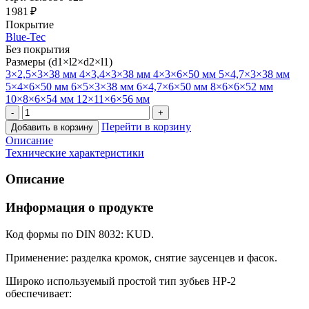
1 981 ₽
Покрытие
Blue-Tec
Без покрытия
Размеры (d1×l2×d2×l1)
3×2,5×3×38 мм
4×3,4×3×38 мм
4×3×6×50 мм
5×4,7×3×38 мм
5×4×6×50 мм
6×5×3×38 мм
6×4,7×6×50 мм
8×6×6×52 мм
10×8×6×54 мм
12×11×6×56 мм
Перейти в корзину
Добавить в корзину
Описание
Технические характеристики
Описание
Информация о продукте
Код формы по DIN 8032: KUD.
Применение: разделка кромок, снятие заусенцев и фасок.
Широко используемый простой тип зубьев HP-2
обеспечивает: