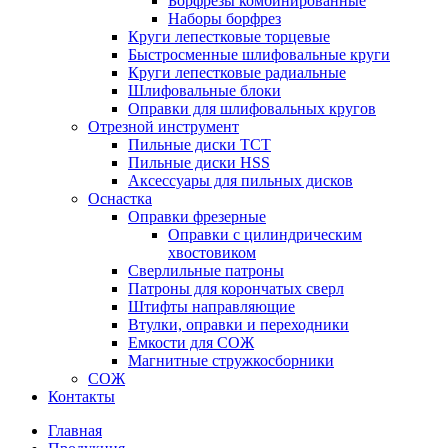
Борфрезы комбинированные
Наборы борфрез
Круги лепестковые торцевые
Быстросменные шлифовальные круги
Круги лепестковые радиальные
Шлифовальные блоки
Оправки для шлифовальных кругов
Отрезной инструмент
Пильные диски ТСТ
Пильные диски HSS
Аксессуары для пильных дисков
Оснастка
Оправки фрезерные
Оправки с цилиндрическим
хвостовиком
Сверлильные патроны
Патроны для корончатых сверл
Штифты направляющие
Втулки, оправки и переходники
Емкости для СОЖ
Магнитные стружкосборники
СОЖ
Контакты
Главная