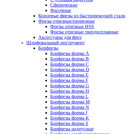
Сферические
Фасочные
Концевые фрезы из быстрорежущей стали
Фрезы отрезные/прорезные
Фрезы отрезные HSS
Фрезы отрезные твердосплавные
Аксессуары для фрез
Шлифовальный инструмент
Борфрезы
Борфрезы форма A
Борфрезы форма B
Борфрезы форма C
Борфрезы форма D
Борфрезы форма E
Борфрезы форма F
Борфрезы форма G
Борфрезы форма H
Борфрезы форма L
Борфрезы форма M
Борфрезы форма N
Борфрезы форма J
Борфрезы форма K
Борфрезы форма S
Борфрезы радиусные