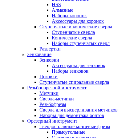
HSS
Алмазные
Наборы коронок
Аксессуары для коронок
Ступенчатые и конические сверла
Ступенчатые сверла
Конические сверла
Наборы ступенчатых сверл
Развертки
Зенкование
Зенковки
Аксессуары для зенковок
Наборы зенковок
Цековки
Ступенчатые спиральные сверла
Резьбонарезной инструмент
Метчики
Сверла-метчики
Резьбофрезы
Сверла для высверливания метчиков
Наборы для демонтажа болтов
Фрезерный инструмент
Твердосплавные концевые фрезы
Прямоугольные
С угловым радиусом