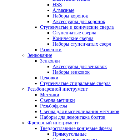
HSS
Алмазные
Наборы коронок
Аксессуары для коронок
Ступенчатые и конические сверла
Ступенчатые сверла
Конические сверла
Наборы ступенчатых сверл
Развертки
Зенкование
Зенковки
Аксессуары для зенковок
Наборы зенковок
Цековки
Ступенчатые спиральные сверла
Резьбонарезной инструмент
Метчики
Сверла-метчики
Резьбофрезы
Сверла для высверливания метчиков
Наборы для демонтажа болтов
Фрезерный инструмент
Твердосплавные концевые фрезы
Прямоугольные
С угловым радиусом