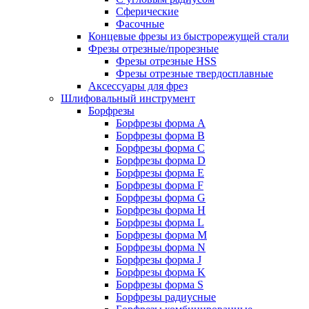
Сферические
Фасочные
Концевые фрезы из быстрорежущей стали
Фрезы отрезные/прорезные
Фрезы отрезные HSS
Фрезы отрезные твердосплавные
Аксессуары для фрез
Шлифовальный инструмент
Борфрезы
Борфрезы форма A
Борфрезы форма B
Борфрезы форма C
Борфрезы форма D
Борфрезы форма E
Борфрезы форма F
Борфрезы форма G
Борфрезы форма H
Борфрезы форма L
Борфрезы форма M
Борфрезы форма N
Борфрезы форма J
Борфрезы форма K
Борфрезы форма S
Борфрезы радиусные