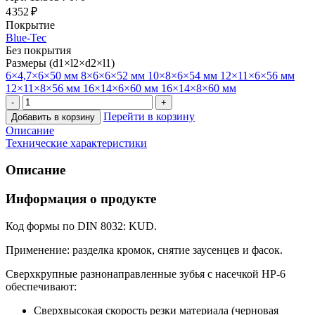
4 352 ₽
Покрытие
Blue-Tec
Без покрытия
Размеры (d1×l2×d2×l1)
6×4,7×6×50 мм
8×6×6×52 мм
10×8×6×54 мм
12×11×6×56 мм
12×11×8×56 мм
16×14×6×60 мм
16×14×8×60 мм
Перейти в корзину
Добавить в корзину
Описание
Технические характеристики
Описание
Информация о продукте
Код формы по DIN 8032: KUD.
Применение: разделка кромок, снятие заусенцев и фасок.
Сверхкрупные разнонаправленные зубья с насечкой HP-6
обеспечивают:
Сверхвысокая скорость резки материала (черновая