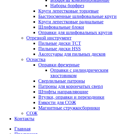
Борфрезы комбинированные
Наборы борфрез
Круги лепестковые торцевые
Быстросменные шлифовальные круги
Круги лепестковые радиальные
Шлифовальные блоки
Оправки для шлифовальных кругов
Отрезной инструмент
Пильные диски ТСТ
Пильные диски HSS
Аксессуары для пильных дисков
Оснастка
Оправки фрезерные
Оправки с цилиндрическим
хвостовиком
Сверлильные патроны
Патроны для корончатых сверл
Штифты направляющие
Втулки, оправки и переходники
Емкости для СОЖ
Магнитные стружкосборники
СОЖ
Контакты
Главная