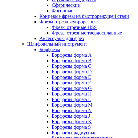
Сферические
Фасочные
Концевые фрезы из быстрорежущей стали
Фрезы отрезные/прорезные
Фрезы отрезные HSS
Фрезы отрезные твердосплавные
Аксессуары для фрез
Шлифовальный инструмент
Борфрезы
Борфрезы форма A
Борфрезы форма B
Борфрезы форма C
Борфрезы форма D
Борфрезы форма E
Борфрезы форма F
Борфрезы форма G
Борфрезы форма H
Борфрезы форма L
Борфрезы форма M
Борфрезы форма N
Борфрезы форма J
Борфрезы форма K
Борфрезы форма S
Борфрезы радиусные