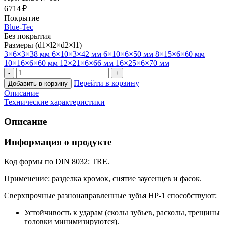
6 714 ₽
Покрытие
Blue-Tec
Без покрытия
Размеры (d1×l2×d2×l1)
3×6×3×38 мм
6×10×3×42 мм
6×10×6×50 мм
8×15×6×60 мм
10×16×6×60 мм
12×21×6×66 мм
16×25×6×70 мм
Перейти в корзину
Добавить в корзину
Описание
Технические характеристики
Описание
Информация о продукте
Код формы по DIN 8032: TRE.
Применение: разделка кромок, снятие заусенцев и фасок.
Сверхпрочные разнонаправленные зубья HP-1 способствуют:
Устойчивость к ударам (сколы зубьев, расколы, трещины
головки минимизируются).