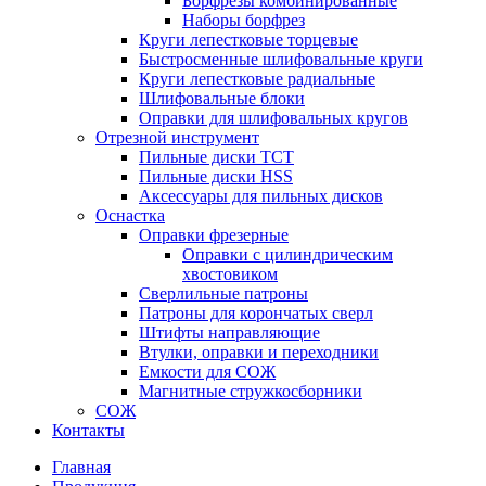
Борфрезы комбинированные
Наборы борфрез
Круги лепестковые торцевые
Быстросменные шлифовальные круги
Круги лепестковые радиальные
Шлифовальные блоки
Оправки для шлифовальных кругов
Отрезной инструмент
Пильные диски ТСТ
Пильные диски HSS
Аксессуары для пильных дисков
Оснастка
Оправки фрезерные
Оправки с цилиндрическим
хвостовиком
Сверлильные патроны
Патроны для корончатых сверл
Штифты направляющие
Втулки, оправки и переходники
Емкости для СОЖ
Магнитные стружкосборники
СОЖ
Контакты
Главная