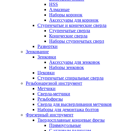
HSS
Алмазные
Наборы коронок
Аксессуары для коронок
Ступенчатые и конические сверла
Ступенчатые сверла
Конические сверла
Наборы ступенчатых сверл
Развертки
Зенкование
Зенковки
Аксессуары для зенковок
Наборы зенковок
Цековки
Ступенчатые спиральные сверла
Резьбонарезной инструмент
Метчики
Сверла-метчики
Резьбофрезы
Сверла для высверливания метчиков
Наборы для демонтажа болтов
Фрезерный инструмент
Твердосплавные концевые фрезы
Прямоугольные
С угловым радиусом