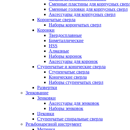
Сменные пластины для корпусных свер
Сменные головки для корпусных сверл
Аксессуары для корпусных сверл
Корончатые сверла
Наборы корончатых сверл
Коронки
Твердосплавные
Биметаллические
HSS
Алмазные
Наборы коронок
Аксессуары для коронок
Ступенчатые и конические сверла
Ступенчатые сверла
Конические сверла
Наборы ступенчатых сверл
Развертки
Зенкование
Зенковки
Аксессуары для зенковок
Наборы зенковок
Цековки
Ступенчатые спиральные сверла
Резьбонарезной инструмент
Метчики