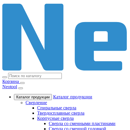
Корзина
Neotool
Каталог продукции
Каталог продукции
Сверление
Спиральные сверла
Твердосплавные сверла
Корпусные сверла
Сверла со сменными пластинами
Сверла со сменной головкой