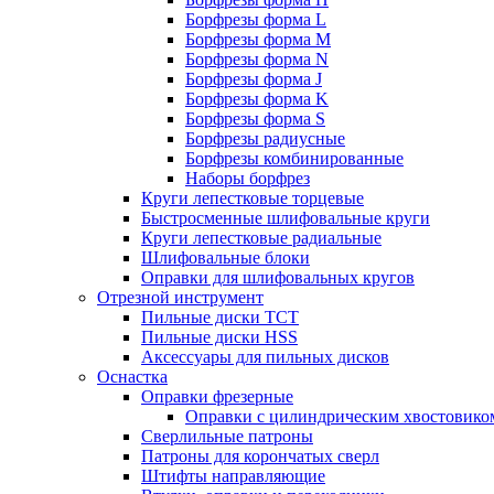
Борфрезы форма L
Борфрезы форма M
Борфрезы форма N
Борфрезы форма J
Борфрезы форма K
Борфрезы форма S
Борфрезы радиусные
Борфрезы комбинированные
Наборы борфрез
Круги лепестковые торцевые
Быстросменные шлифовальные круги
Круги лепестковые радиальные
Шлифовальные блоки
Оправки для шлифовальных кругов
Отрезной инструмент
Пильные диски ТСТ
Пильные диски HSS
Аксессуары для пильных дисков
Оснастка
Оправки фрезерные
Оправки с цилиндрическим хвостовико
Сверлильные патроны
Патроны для корончатых сверл
Штифты направляющие