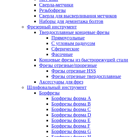
Сверла-метчики
Резьбофрезы
Сверла для высверливания метчиков
Наборы для демонтажа болтов
Фрезерный инструмент
Твердосплавные концевые фрезы
Прямоугольные
С угловым радиусом
Сферические
Фасочные
Концевые фрезы из быстрорежущей стали
Фрезы отрезные/прорезные
Фрезы отрезные HSS
Фрезы отрезные твердосплавные
Аксессуары для фрез
Шлифовальный инструмент
Борфрезы
Борфрезы форма A
Борфрезы форма B
Борфрезы форма C
Борфрезы форма D
Борфрезы форма E
Борфрезы форма F
Борфрезы форма G
Борфрезы форма H