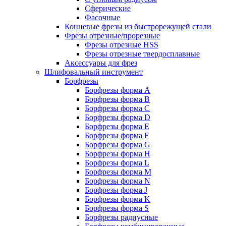
Сферические
Фасочные
Концевые фрезы из быстрорежущей стали
Фрезы отрезные/прорезные
Фрезы отрезные HSS
Фрезы отрезные твердосплавные
Аксессуары для фрез
Шлифовальный инструмент
Борфрезы
Борфрезы форма A
Борфрезы форма B
Борфрезы форма C
Борфрезы форма D
Борфрезы форма E
Борфрезы форма F
Борфрезы форма G
Борфрезы форма H
Борфрезы форма L
Борфрезы форма M
Борфрезы форма N
Борфрезы форма J
Борфрезы форма K
Борфрезы форма S
Борфрезы радиусные