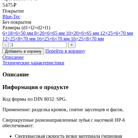
5 475 ₽
Покрытие
Blue-Tec
Без покрытия
Размеры (d1×l2×d2×l1)
6×18×6×50 мм
8×20×6×65 мм
10×20×6×65 мм
12×25×6×70 мм
12×25×8×70 мм
16×25×6×70 мм
16×25×8×70 мм
Перейти в корзину
Добавить в корзину
Описание
Технические характеристики
Описание
Информация о продукте
Код формы по DIN 8032: SPG.
Применение: разделка кромок, снятие заусенцев и фасок.
Сверхкрупные разнонаправленные зубья с насечкой HP-6
обеспечивают:
Сверхвысокая скорость резки материала (черновая