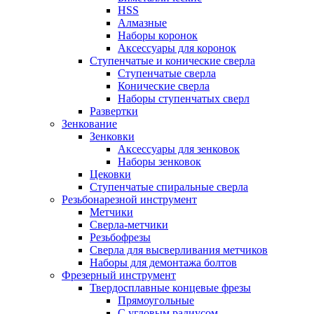
HSS
Алмазные
Наборы коронок
Аксессуары для коронок
Ступенчатые и конические сверла
Ступенчатые сверла
Конические сверла
Наборы ступенчатых сверл
Развертки
Зенкование
Зенковки
Аксессуары для зенковок
Наборы зенковок
Цековки
Ступенчатые спиральные сверла
Резьбонарезной инструмент
Метчики
Сверла-метчики
Резьбофрезы
Сверла для высверливания метчиков
Наборы для демонтажа болтов
Фрезерный инструмент
Твердосплавные концевые фрезы
Прямоугольные
С угловым радиусом