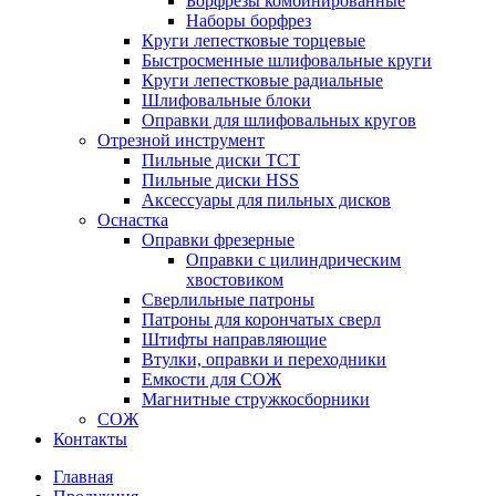
Борфрезы комбинированные
Наборы борфрез
Круги лепестковые торцевые
Быстросменные шлифовальные круги
Круги лепестковые радиальные
Шлифовальные блоки
Оправки для шлифовальных кругов
Отрезной инструмент
Пильные диски ТСТ
Пильные диски HSS
Аксессуары для пильных дисков
Оснастка
Оправки фрезерные
Оправки с цилиндрическим
хвостовиком
Сверлильные патроны
Патроны для корончатых сверл
Штифты направляющие
Втулки, оправки и переходники
Емкости для СОЖ
Магнитные стружкосборники
СОЖ
Контакты
Главная