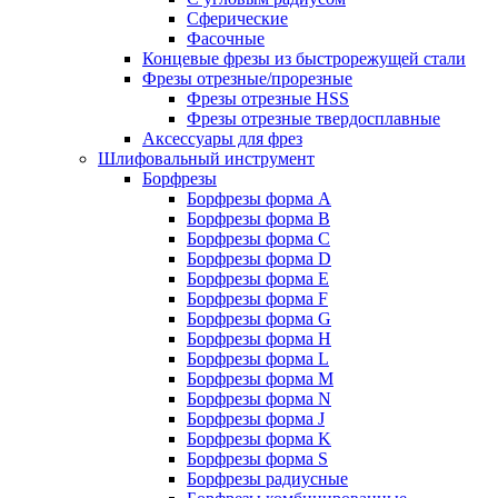
Сферические
Фасочные
Концевые фрезы из быстрорежущей стали
Фрезы отрезные/прорезные
Фрезы отрезные HSS
Фрезы отрезные твердосплавные
Аксессуары для фрез
Шлифовальный инструмент
Борфрезы
Борфрезы форма A
Борфрезы форма B
Борфрезы форма C
Борфрезы форма D
Борфрезы форма E
Борфрезы форма F
Борфрезы форма G
Борфрезы форма H
Борфрезы форма L
Борфрезы форма M
Борфрезы форма N
Борфрезы форма J
Борфрезы форма K
Борфрезы форма S
Борфрезы радиусные