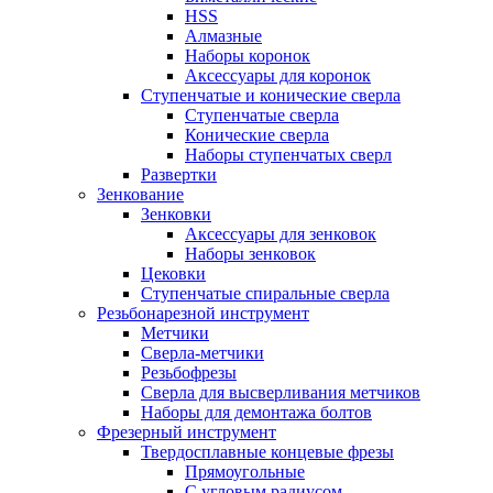
HSS
Алмазные
Наборы коронок
Аксессуары для коронок
Ступенчатые и конические сверла
Ступенчатые сверла
Конические сверла
Наборы ступенчатых сверл
Развертки
Зенкование
Зенковки
Аксессуары для зенковок
Наборы зенковок
Цековки
Ступенчатые спиральные сверла
Резьбонарезной инструмент
Метчики
Сверла-метчики
Резьбофрезы
Сверла для высверливания метчиков
Наборы для демонтажа болтов
Фрезерный инструмент
Твердосплавные концевые фрезы
Прямоугольные
С угловым радиусом