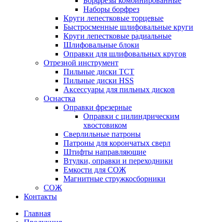
Борфрезы комбинированные
Наборы борфрез
Круги лепестковые торцевые
Быстросменные шлифовальные круги
Круги лепестковые радиальные
Шлифовальные блоки
Оправки для шлифовальных кругов
Отрезной инструмент
Пильные диски ТСТ
Пильные диски HSS
Аксессуары для пильных дисков
Оснастка
Оправки фрезерные
Оправки с цилиндрическим
хвостовиком
Сверлильные патроны
Патроны для корончатых сверл
Штифты направляющие
Втулки, оправки и переходники
Емкости для СОЖ
Магнитные стружкосборники
СОЖ
Контакты
Главная