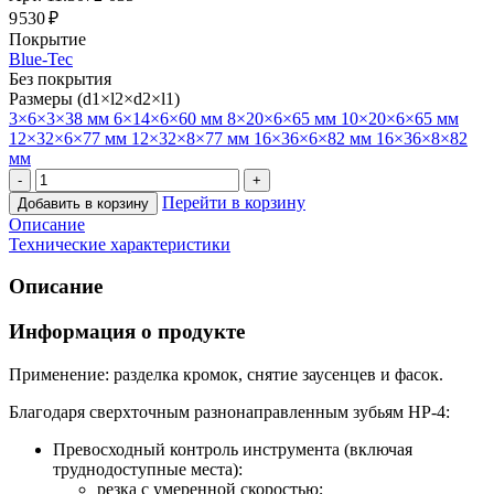
9 530 ₽
Покрытие
Blue-Tec
Без покрытия
Размеры (d1×l2×d2×l1)
3×6×3×38 мм
6×14×6×60 мм
8×20×6×65 мм
10×20×6×65 мм
12×32×6×77 мм
12×32×8×77 мм
16×36×6×82 мм
16×36×8×82
мм
Перейти в корзину
Добавить в корзину
Описание
Технические характеристики
Описание
Информация о продукте
Применение: разделка кромок, снятие заусенцев и фасок.
Благодаря сверхточным разнонаправленным зубьям HP-4:
Превосходный контроль инструмента (включая
труднодоступные места):
резка с умеренной скоростью;