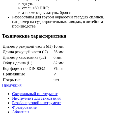
чугун;
сталь <60 HRC;
а также медь, латунь, бронза;
Разработаны для грубой обработки твердых сплавов,
например на судостроительных заводах, в литейном
производстве.
Технические характеристики
Диаметр режущей части (d1)
16 мм
Длина режущей части (l2)
36 мм
Диаметр хвостовика (d2)
6 мм
Общая длина (l1)
82 мм
Код формы по DIN 8032
Flame
Припаянные
✓
Покрытие
нет
Продукция
Сверлильный инструмент
Инструмент для зенкования
Резьбонарезной инструмент
Фрезерование
Абразивы