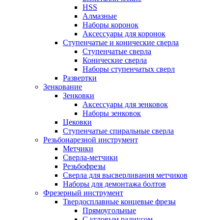
HSS
Алмазные
Наборы коронок
Аксессуары для коронок
Ступенчатые и конические сверла
Ступенчатые сверла
Конические сверла
Наборы ступенчатых сверл
Развертки
Зенкование
Зенковки
Аксессуары для зенковок
Наборы зенковок
Цековки
Ступенчатые спиральные сверла
Резьбонарезной инструмент
Метчики
Сверла-метчики
Резьбофрезы
Сверла для высверливания метчиков
Наборы для демонтажа болтов
Фрезерный инструмент
Твердосплавные концевые фрезы
Прямоугольные
С угловым радиусом