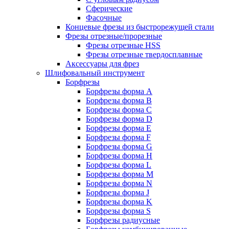
Сферические
Фасочные
Концевые фрезы из быстрорежущей стали
Фрезы отрезные/прорезные
Фрезы отрезные HSS
Фрезы отрезные твердосплавные
Аксессуары для фрез
Шлифовальный инструмент
Борфрезы
Борфрезы форма A
Борфрезы форма B
Борфрезы форма C
Борфрезы форма D
Борфрезы форма E
Борфрезы форма F
Борфрезы форма G
Борфрезы форма H
Борфрезы форма L
Борфрезы форма M
Борфрезы форма N
Борфрезы форма J
Борфрезы форма K
Борфрезы форма S
Борфрезы радиусные