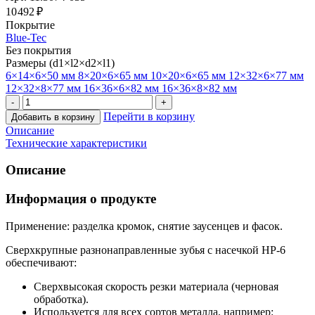
10 492 ₽
Покрытие
Blue-Tec
Без покрытия
Размеры (d1×l2×d2×l1)
6×14×6×50 мм
8×20×6×65 мм
10×20×6×65 мм
12×32×6×77 мм
12×32×8×77 мм
16×36×6×82 мм
16×36×8×82 мм
Перейти в корзину
Добавить в корзину
Описание
Технические характеристики
Описание
Информация о продукте
Применение: разделка кромок, снятие заусенцев и фасок.
Сверхкрупные разнонаправленные зубья с насечкой HP-6
обеспечивают:
Сверхвысокая скорость резки материала (черновая
обработка).
Используется для всех сортов металла, например: