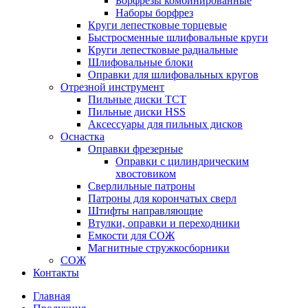
Борфрезы комбинированные
Наборы борфрез
Круги лепестковые торцевые
Быстросменные шлифовальные круги
Круги лепестковые радиальные
Шлифовальные блоки
Оправки для шлифовальных кругов
Отрезной инструмент
Пильные диски ТСТ
Пильные диски HSS
Аксессуары для пильных дисков
Оснастка
Оправки фрезерные
Оправки с цилиндрическим
хвостовиком
Сверлильные патроны
Патроны для корончатых сверл
Штифты направляющие
Втулки, оправки и переходники
Емкости для СОЖ
Магнитные стружкосборники
СОЖ
Контакты
Главная