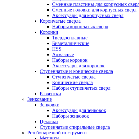
Сменные пластины для корпусных свер
Сменные головки для корпусных сверл
Аксессуары для корпусных сверл
Корончатые сверла
Наборы корончатых сверл
Коронки
Твердосплавные
Биметаллические
HSS
Алмазные
Наборы коронок
Аксессуары для коронок
Ступенчатые и конические сверла
Ступенчатые сверла
Конические сверла
Наборы ступенчатых сверл
Развертки
Зенкование
Зенковки
Аксессуары для зенковок
Наборы зенковок
Цековки
Ступенчатые спиральные сверла
Резьбонарезной инструмент
Метчики