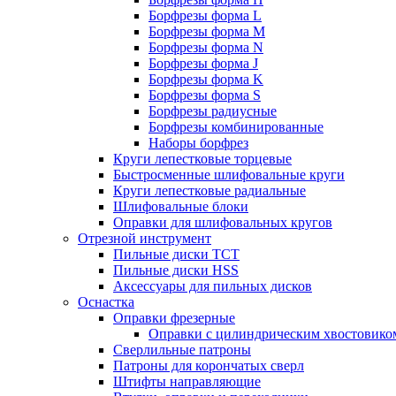
Борфрезы форма L
Борфрезы форма M
Борфрезы форма N
Борфрезы форма J
Борфрезы форма K
Борфрезы форма S
Борфрезы радиусные
Борфрезы комбинированные
Наборы борфрез
Круги лепестковые торцевые
Быстросменные шлифовальные круги
Круги лепестковые радиальные
Шлифовальные блоки
Оправки для шлифовальных кругов
Отрезной инструмент
Пильные диски ТСТ
Пильные диски HSS
Аксессуары для пильных дисков
Оснастка
Оправки фрезерные
Оправки с цилиндрическим хвостовико
Сверлильные патроны
Патроны для корончатых сверл
Штифты направляющие