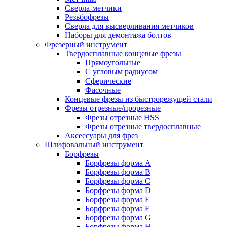
Сверла-метчики
Резьбофрезы
Сверла для высверливания метчиков
Наборы для демонтажа болтов
Фрезерный инструмент
Твердосплавные концевые фрезы
Прямоугольные
С угловым радиусом
Сферические
Фасочные
Концевые фрезы из быстрорежущей стали
Фрезы отрезные/прорезные
Фрезы отрезные HSS
Фрезы отрезные твердосплавные
Аксессуары для фрез
Шлифовальный инструмент
Борфрезы
Борфрезы форма A
Борфрезы форма B
Борфрезы форма C
Борфрезы форма D
Борфрезы форма E
Борфрезы форма F
Борфрезы форма G
Борфрезы форма H