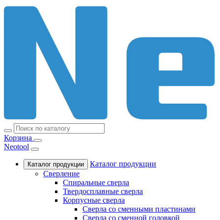
Корзина
Neotool
Каталог продукции
Каталог продукции
Сверление
Спиральные сверла
Твердосплавные сверла
Корпусные сверла
Сверла со сменными пластинами
Сверла со сменной головкой