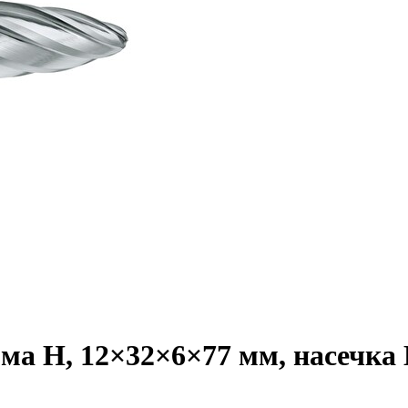
а H, 12×32×6×77 мм, насечка H