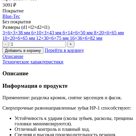
3 091 ₽
Покрытие
Blue-Tec
Без покрытия
Размеры (d1×l2×d2×l1)
3×6×3×38 мм
6×10×3×43 мм
6×14×6×50 мм
8×20×6×65 мм
10×20×6×65 мм
12×30×6×75 мм
16×36×6×82 мм
Перейти в корзину
Добавить в корзину
Описание
Технические характеристики
Описание
Информация о продукте
Применение: разделка кромок, снятие заусенцев и фасок.
Сверхпрочные разнонаправленные зубья HP-1 способствуют:
Устойчивость к ударам (сколы зубьев, расколы, трещины
головки минимизируются).
Отличный контроль и плавный ход.
Средняя и высокая производительность резания.