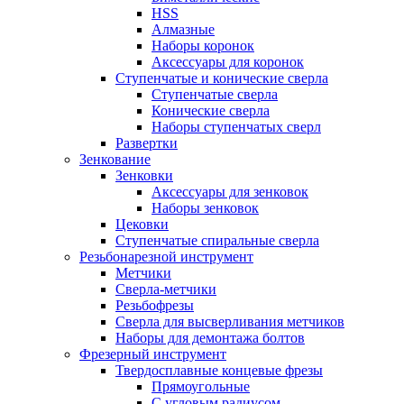
HSS
Алмазные
Наборы коронок
Аксессуары для коронок
Ступенчатые и конические сверла
Ступенчатые сверла
Конические сверла
Наборы ступенчатых сверл
Развертки
Зенкование
Зенковки
Аксессуары для зенковок
Наборы зенковок
Цековки
Ступенчатые спиральные сверла
Резьбонарезной инструмент
Метчики
Сверла-метчики
Резьбофрезы
Сверла для высверливания метчиков
Наборы для демонтажа болтов
Фрезерный инструмент
Твердосплавные концевые фрезы
Прямоугольные
С угловым радиусом