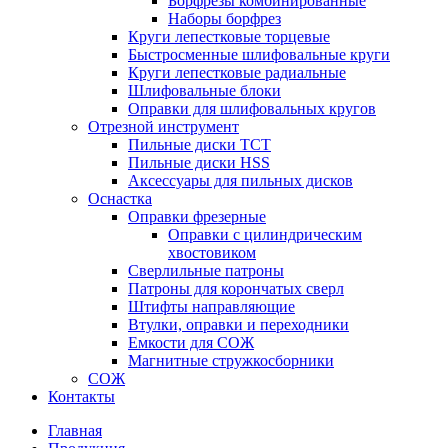
Борфрезы комбинированные
Наборы борфрез
Круги лепестковые торцевые
Быстросменные шлифовальные круги
Круги лепестковые радиальные
Шлифовальные блоки
Оправки для шлифовальных кругов
Отрезной инструмент
Пильные диски ТСТ
Пильные диски HSS
Аксессуары для пильных дисков
Оснастка
Оправки фрезерные
Оправки с цилиндрическим
хвостовиком
Сверлильные патроны
Патроны для корончатых сверл
Штифты направляющие
Втулки, оправки и переходники
Емкости для СОЖ
Магнитные стружкосборники
СОЖ
Контакты
Главная