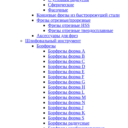
Сферические
Фасочные
Концевые фрезы из быстрорежущей стали
Фрезы отрезные/прорезные
Фрезы отрезные HSS
Фрезы отрезные твердосплавные
Аксессуары для фрез
Шлифовальный инструмент
Борфрезы
Борфрезы форма A
Борфрезы форма B
Борфрезы форма C
Борфрезы форма D
Борфрезы форма E
Борфрезы форма F
Борфрезы форма G
Борфрезы форма H
Борфрезы форма L
Борфрезы форма M
Борфрезы форма N
Борфрезы форма J
Борфрезы форма K
Борфрезы форма S
Борфрезы радиусные