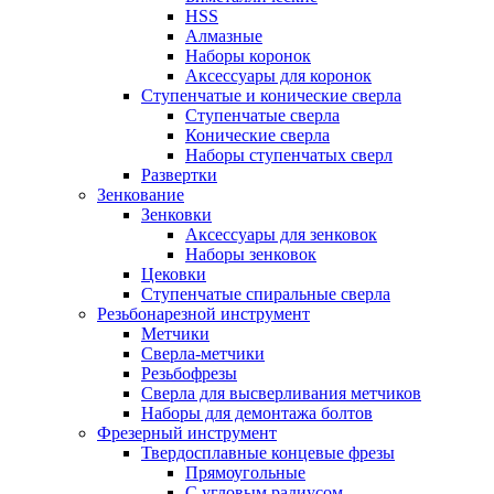
HSS
Алмазные
Наборы коронок
Аксессуары для коронок
Ступенчатые и конические сверла
Ступенчатые сверла
Конические сверла
Наборы ступенчатых сверл
Развертки
Зенкование
Зенковки
Аксессуары для зенковок
Наборы зенковок
Цековки
Ступенчатые спиральные сверла
Резьбонарезной инструмент
Метчики
Сверла-метчики
Резьбофрезы
Сверла для высверливания метчиков
Наборы для демонтажа болтов
Фрезерный инструмент
Твердосплавные концевые фрезы
Прямоугольные
С угловым радиусом