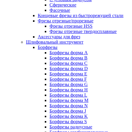
Сферические
Фасочные
Концевые фрезы из быстрорежущей стали
Фрезы отрезные/прорезные
Фрезы отрезные HSS
Фрезы отрезные твердосплавные
Аксессуары для фрез
Шлифовальный инструмент
Борфрезы
Борфрезы форма A
Борфрезы форма B
Борфрезы форма C
Борфрезы форма D
Борфрезы форма E
Борфрезы форма F
Борфрезы форма G
Борфрезы форма H
Борфрезы форма L
Борфрезы форма M
Борфрезы форма N
Борфрезы форма J
Борфрезы форма K
Борфрезы форма S
Борфрезы радиусные