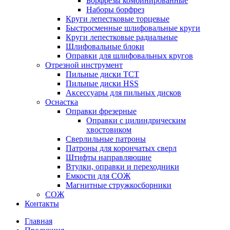
Борфрезы комбинированные
Наборы борфрез
Круги лепестковые торцевые
Быстросменные шлифовальные круги
Круги лепестковые радиальные
Шлифовальные блоки
Оправки для шлифовальных кругов
Отрезной инструмент
Пильные диски ТСТ
Пильные диски HSS
Аксессуары для пильных дисков
Оснастка
Оправки фрезерные
Оправки с цилиндрическим
хвостовиком
Сверлильные патроны
Патроны для корончатых сверл
Штифты направляющие
Втулки, оправки и переходники
Емкости для СОЖ
Магнитные стружкосборники
СОЖ
Контакты
Главная