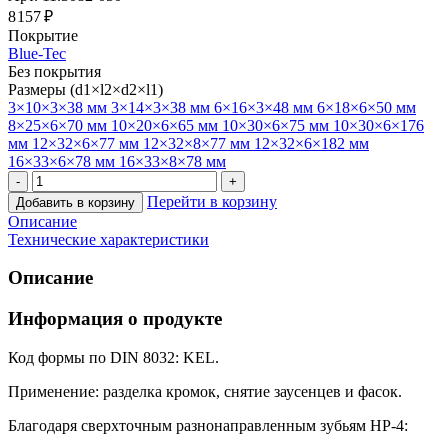
8 157 ₽
Покрытие
Blue-Tec
Без покрытия
Размеры (d1×l2×d2×l1)
3×10×3×38 мм
3×14×3×38 мм
6×16×3×48 мм
6×18×6×50 мм
8×25×6×70 мм
10×20×6×65 мм
10×30×6×75 мм
10×30×6×176
мм
12×32×6×77 мм
12×32×8×77 мм
12×32×6×182 мм
16×33×6×78 мм
16×33×8×78 мм
Перейти в корзину
Добавить в корзину
Описание
Технические характеристики
Описание
Информация о продукте
Код формы по DIN 8032: KEL.
Применение: разделка кромок, снятие заусенцев и фасок.
Благодаря сверхточным разнонаправленным зубьям HP-4: