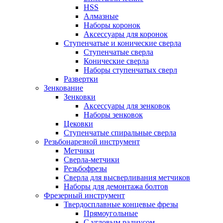
HSS
Алмазные
Наборы коронок
Аксессуары для коронок
Ступенчатые и конические сверла
Ступенчатые сверла
Конические сверла
Наборы ступенчатых сверл
Развертки
Зенкование
Зенковки
Аксессуары для зенковок
Наборы зенковок
Цековки
Ступенчатые спиральные сверла
Резьбонарезной инструмент
Метчики
Сверла-метчики
Резьбофрезы
Сверла для высверливания метчиков
Наборы для демонтажа болтов
Фрезерный инструмент
Твердосплавные концевые фрезы
Прямоугольные
С угловым радиусом