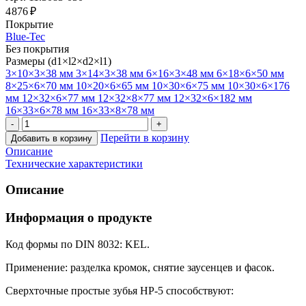
4 876 ₽
Покрытие
Blue-Tec
Без покрытия
Размеры (d1×l2×d2×l1)
3×10×3×38 мм
3×14×3×38 мм
6×16×3×48 мм
6×18×6×50 мм
8×25×6×70 мм
10×20×6×65 мм
10×30×6×75 мм
10×30×6×176
мм
12×32×6×77 мм
12×32×8×77 мм
12×32×6×182 мм
16×33×6×78 мм
16×33×8×78 мм
Перейти в корзину
Добавить в корзину
Описание
Технические характеристики
Описание
Информация о продукте
Код формы по DIN 8032: KEL.
Применение: разделка кромок, снятие заусенцев и фасок.
Сверхточные простые зубья HP-5 способствуют: