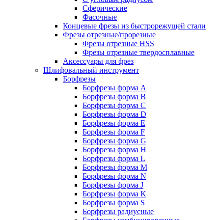
Сферические
Фасочные
Концевые фрезы из быстрорежущей стали
Фрезы отрезные/прорезные
Фрезы отрезные HSS
Фрезы отрезные твердосплавные
Аксессуары для фрез
Шлифовальный инструмент
Борфрезы
Борфрезы форма A
Борфрезы форма B
Борфрезы форма C
Борфрезы форма D
Борфрезы форма E
Борфрезы форма F
Борфрезы форма G
Борфрезы форма H
Борфрезы форма L
Борфрезы форма M
Борфрезы форма N
Борфрезы форма J
Борфрезы форма K
Борфрезы форма S
Борфрезы радиусные