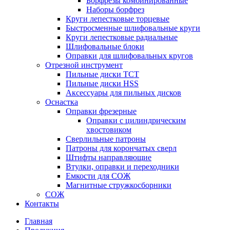
Борфрезы комбинированные
Наборы борфрез
Круги лепестковые торцевые
Быстросменные шлифовальные круги
Круги лепестковые радиальные
Шлифовальные блоки
Оправки для шлифовальных кругов
Отрезной инструмент
Пильные диски ТСТ
Пильные диски HSS
Аксессуары для пильных дисков
Оснастка
Оправки фрезерные
Оправки с цилиндрическим
хвостовиком
Сверлильные патроны
Патроны для корончатых сверл
Штифты направляющие
Втулки, оправки и переходники
Емкости для СОЖ
Магнитные стружкосборники
СОЖ
Контакты
Главная