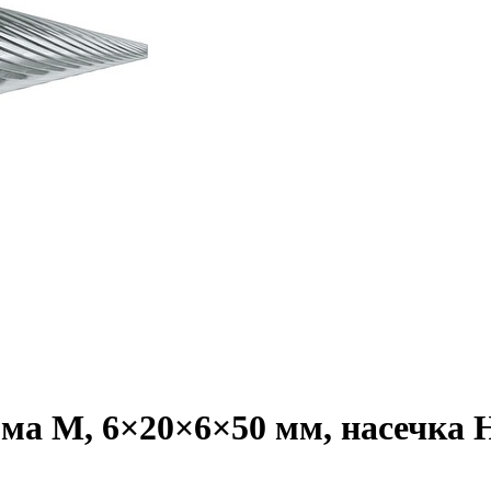
а M, 6×20×6×50 мм, насечка HP