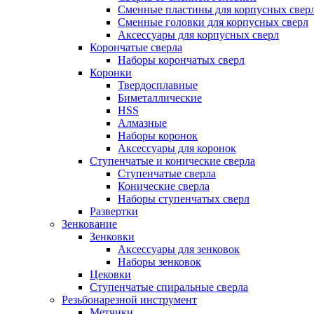
Сменные пластины для корпусных свер
Сменные головки для корпусных сверл
Аксессуары для корпусных сверл
Корончатые сверла
Наборы корончатых сверл
Коронки
Твердосплавные
Биметаллические
HSS
Алмазные
Наборы коронок
Аксессуары для коронок
Ступенчатые и конические сверла
Ступенчатые сверла
Конические сверла
Наборы ступенчатых сверл
Развертки
Зенкование
Зенковки
Аксессуары для зенковок
Наборы зенковок
Цековки
Ступенчатые спиральные сверла
Резьбонарезной инструмент
Метчики