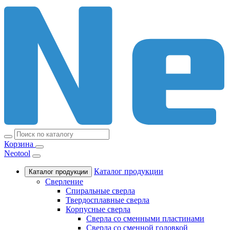
Корзина
Neotool
Каталог продукции
Каталог продукции
Сверление
Спиральные сверла
Твердосплавные сверла
Корпусные сверла
Сверла со сменными пластинами
Сверла со сменной головкой