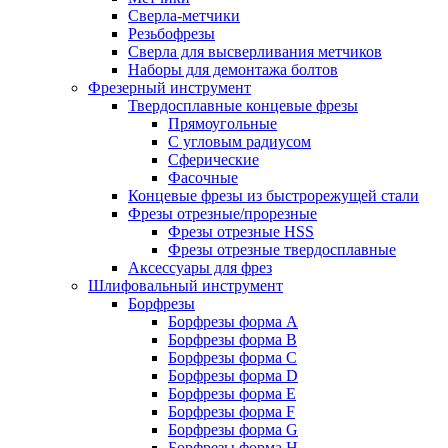
Сверла-метчики
Резьбофрезы
Сверла для высверливания метчиков
Наборы для демонтажа болтов
Фрезерный инструмент
Твердосплавные концевые фрезы
Прямоугольные
С угловым радиусом
Сферические
Фасочные
Концевые фрезы из быстрорежущей стали
Фрезы отрезные/прорезные
Фрезы отрезные HSS
Фрезы отрезные твердосплавные
Аксессуары для фрез
Шлифовальный инструмент
Борфрезы
Борфрезы форма A
Борфрезы форма B
Борфрезы форма C
Борфрезы форма D
Борфрезы форма E
Борфрезы форма F
Борфрезы форма G
Борфрезы форма H