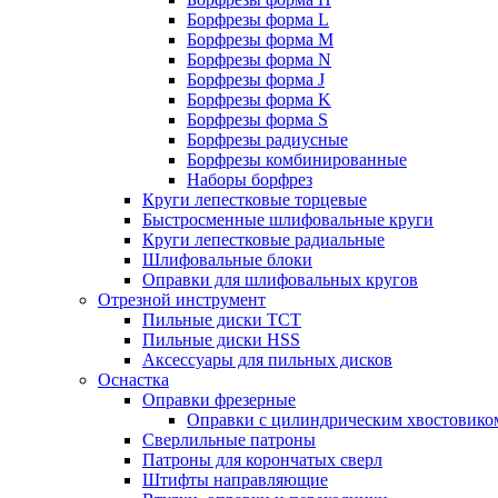
Борфрезы форма L
Борфрезы форма M
Борфрезы форма N
Борфрезы форма J
Борфрезы форма K
Борфрезы форма S
Борфрезы радиусные
Борфрезы комбинированные
Наборы борфрез
Круги лепестковые торцевые
Быстросменные шлифовальные круги
Круги лепестковые радиальные
Шлифовальные блоки
Оправки для шлифовальных кругов
Отрезной инструмент
Пильные диски ТСТ
Пильные диски HSS
Аксессуары для пильных дисков
Оснастка
Оправки фрезерные
Оправки с цилиндрическим хвостовико
Сверлильные патроны
Патроны для корончатых сверл
Штифты направляющие