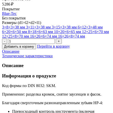
5 286 ₽
Покрытие
Blue-Tec
Без покрытия
Размеры (d1×l2×d2×l1)
3×8×3×38 мм
3×11×3×38 мм
3×15×3×38 мм
6×12×3×48 мм
6×20×6×50 мм
8×18×6×63 мм
10×20×6×65 мм
12×25×6×70 мм
12×25×8×70 мм
16×26×6×74 мм
16×26×8×74 мм
Перейти в корзину
Добавить в корзину
Описание
Технические характеристики
Описание
Информация о продукте
Код формы по DIN 8032: SKM.
Применение: разделка кромок, снятие заусенцев и фасок.
Благодаря сверхточным разнонаправленным зубьям HP-4:
Превосходный контроль инструмента (включая