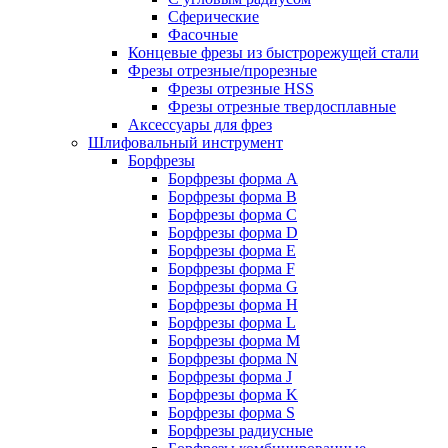
Сферические
Фасочные
Концевые фрезы из быстрорежущей стали
Фрезы отрезные/прорезные
Фрезы отрезные HSS
Фрезы отрезные твердосплавные
Аксессуары для фрез
Шлифовальный инструмент
Борфрезы
Борфрезы форма A
Борфрезы форма B
Борфрезы форма C
Борфрезы форма D
Борфрезы форма E
Борфрезы форма F
Борфрезы форма G
Борфрезы форма H
Борфрезы форма L
Борфрезы форма M
Борфрезы форма N
Борфрезы форма J
Борфрезы форма K
Борфрезы форма S
Борфрезы радиусные