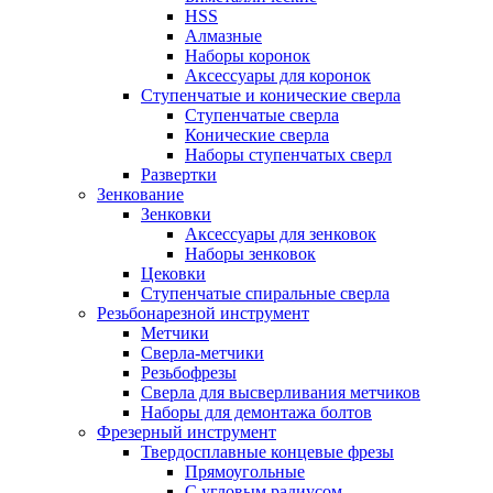
HSS
Алмазные
Наборы коронок
Аксессуары для коронок
Ступенчатые и конические сверла
Ступенчатые сверла
Конические сверла
Наборы ступенчатых сверл
Развертки
Зенкование
Зенковки
Аксессуары для зенковок
Наборы зенковок
Цековки
Ступенчатые спиральные сверла
Резьбонарезной инструмент
Метчики
Сверла-метчики
Резьбофрезы
Сверла для высверливания метчиков
Наборы для демонтажа болтов
Фрезерный инструмент
Твердосплавные концевые фрезы
Прямоугольные
С угловым радиусом