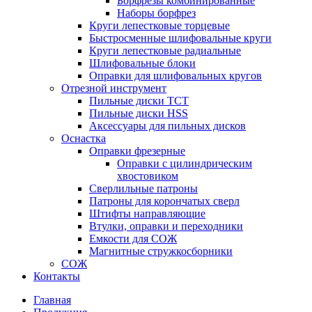
Борфрезы комбинированные
Наборы борфрез
Круги лепестковые торцевые
Быстросменные шлифовальные круги
Круги лепестковые радиальные
Шлифовальные блоки
Оправки для шлифовальных кругов
Отрезной инструмент
Пильные диски ТСТ
Пильные диски HSS
Аксессуары для пильных дисков
Оснастка
Оправки фрезерные
Оправки с цилиндрическим
хвостовиком
Сверлильные патроны
Патроны для корончатых сверл
Штифты направляющие
Втулки, оправки и переходники
Емкости для СОЖ
Магнитные стружкосборники
СОЖ
Контакты
Главная