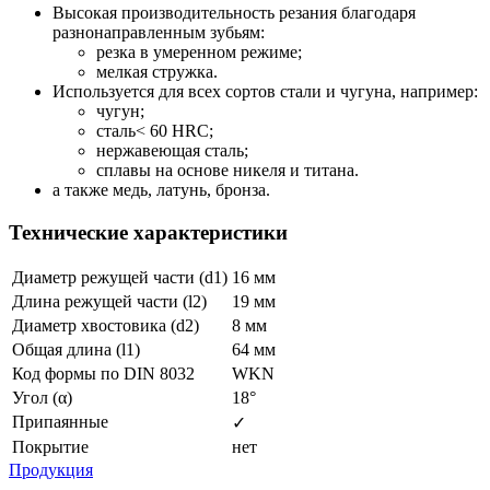
Высокая производительность резания благодаря
разнонаправленным зубьям:
резка в умеренном режиме;
мелкая стружка.
Используется для всех сортов стали и чугуна, например:
чугун;
сталь< 60 HRC;
нержавеющая сталь;
сплавы на основе никеля и титана.
а также медь, латунь, бронза.
Технические характеристики
Диаметр режущей части (d1)
16 мм
Длина режущей части (l2)
19 мм
Диаметр хвостовика (d2)
8 мм
Общая длина (l1)
64 мм
Код формы по DIN 8032
WKN
Угол (α)
18°
Припаянные
✓
Покрытие
нет
Продукция