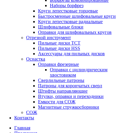
Борфрезы комбинированные
Наборы борфрез
Круги лепестковые торцевые
Быстросменные шлифовальные круги
Круги лепестковые радиальные
Шлифовальные блоки
Оправки для шлифовальных кругов
Отрезной инструмент
Пильные диски ТСТ
Пильные диски HSS
Аксессуары для пильных дисков
Оснастка
Оправки фрезерные
Оправки с цилиндрическим
хвостовиком
Сверлильные патроны
Патроны для корончатых сверл
Штифты направляющие
Втулки, оправки и переходники
Емкости для СОЖ
Магнитные стружкосборники
СОЖ
Контакты
Главная