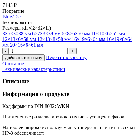
7 143 ₽
Покрытие
Blue-Tec
Без покрытия
Размеры (d1×l2×d2×l1)
3×5×3×38 мм
6×7×3×39 мм
6×8×6×50 мм
10×10×6×55 мм
12×13×6×58 мм
12×13×8×58 мм
16×19×6×64 мм
16×19×8×64
мм
20×16×6×61 мм
Перейти в корзину
Добавить в корзину
Описание
Технические характеристики
Описание
Информация о продукте
Код формы по DIN 8032: WKN.
Применение: разделка кромок, снятие заусенцев и фасок.
Наиболее широко используемый универсальный тип насечки
HP-3 обеспечивает: