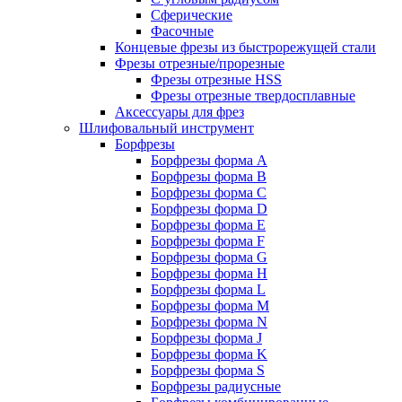
Сферические
Фасочные
Концевые фрезы из быстрорежущей стали
Фрезы отрезные/прорезные
Фрезы отрезные HSS
Фрезы отрезные твердосплавные
Аксессуары для фрез
Шлифовальный инструмент
Борфрезы
Борфрезы форма A
Борфрезы форма B
Борфрезы форма C
Борфрезы форма D
Борфрезы форма E
Борфрезы форма F
Борфрезы форма G
Борфрезы форма H
Борфрезы форма L
Борфрезы форма M
Борфрезы форма N
Борфрезы форма J
Борфрезы форма K
Борфрезы форма S
Борфрезы радиусные