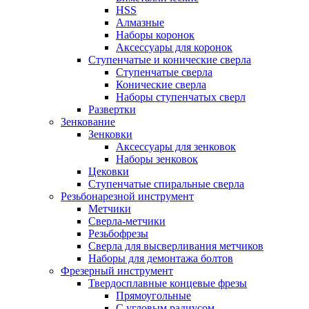
HSS
Алмазные
Наборы коронок
Аксессуары для коронок
Ступенчатые и конические сверла
Ступенчатые сверла
Конические сверла
Наборы ступенчатых сверл
Развертки
Зенкование
Зенковки
Аксессуары для зенковок
Наборы зенковок
Цековки
Ступенчатые спиральные сверла
Резьбонарезной инструмент
Метчики
Сверла-метчики
Резьбофрезы
Сверла для высверливания метчиков
Наборы для демонтажа болтов
Фрезерный инструмент
Твердосплавные концевые фрезы
Прямоугольные
С угловым радиусом